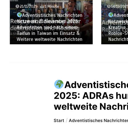
14/11/2025
1 Minute
07/11/2
Adventistisches Nachrichten
Netzwerk, 14. November 2025:
Adve
Kreative Evangelisation in einer
Netzwe
Roblox-Stadt & weitere globale
2.800 T
Nachrichten
weitere
Adventistisch
2025: ADRAs hum
weltweite Nachr
Start
Adventistisches Nachrichte