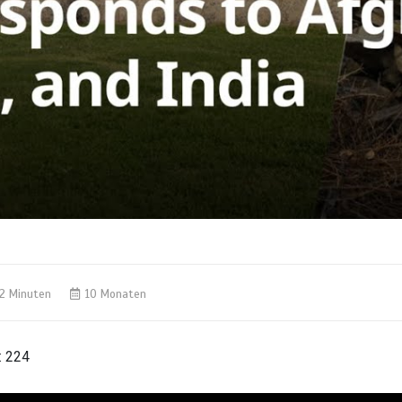
2 Minuten
10 Monaten
:
224