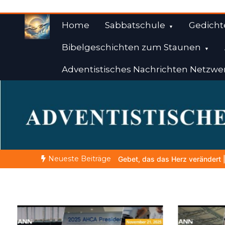
Zum
Inhalt
Home
Sabbatschule
Gedicht
springen
Bibelgeschichten zum Staunen
Adventistisches Nachrichten Netzwe
Weisheiten der Bibe
Himmelwärts
Neueste Beiträge
Gebet, das das Herz verändert |
10.Denn dein ist das Reich und d