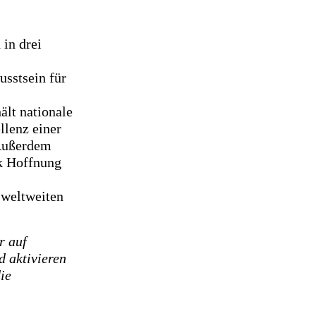
in drei
usstsein für
ält nationale
llenz einer
 Außerdem
ok Hoffnung
e weltweiten
r auf
d aktivieren
ie