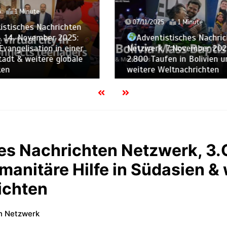
31/10/2025
1 Minute
025
1 Minute
Adventistisches Nach
ntistisches Nachrichten
Netzwerk, 31.Oktober 20
rk, 7.November 2025:
Hope in Moldawien, Pfad
aufen in Bolivien und
auf Haiti und weitere
 Weltnachrichten
Weltnachrichten
es Nachrichten Netzwerk, 3.
anitäre Hilfe in Südasien & 
ichten
n Netzwerk