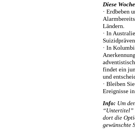
Diese Woche
· Erdbeben 
Alarmbereits
Ländern.
· In Australi
Suizidpräven
· In Kolumbi
Anerkennung,
adventistisc
findet ein j
und entscheid
· Bleiben Sie
Ereignisse i
Info:
Um den 
“Untertitel”
dort die Opt
gewünschte 