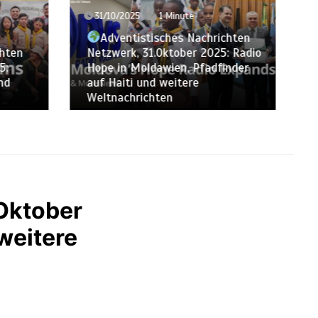
24/10/2025
1 Minute
Adventistisches Nachrichten
richten
Netzwerk, 24.Oktober 2025:
25: Radio
ADRA unterstützt Familien, die
finder
vor dem Krieg im Südsudan
geflohen sind, und weitere
globale Nachrichten
Oktober
weitere