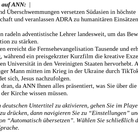
 auf ANN:
|
und Überschwemmungen versetzen Südasien in höchste
chaft und veranlassen ADRA zu humanitären Einsätzen 
en radeln adventistische Lehrer landesweit, um das Bew
tion zu stärken.
en erreicht die Fernsehevangelisation Tausende und erh
 während ein preisgekrzter Kurzfilm die kreative Exze
hen Universität in den Vereinigten Staaten hervorhebt.
unger Mann mitten im Krieg in der Ukraine durch TikT
et sich, Jesus nachzufolgen.
 dran, da ANN Ihnen alles präsentiert, was Sie über di
n der Kirche wissen müssen.
deutschen Untertitel zu aktivieren, gehen Sie im Playe
 zu drücken, dann navigieren Sie zu “Einstellungen” un
ion “Automatisch übersetzen”. Wählen Sie schließlich d
Sprache.