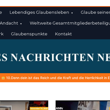
e
Lebendiges Glaubensleben
Glaube seine
Andacht
Weltweite Gesamtmitgliederbeteilig
rk
Glaubenspunkte
Kontakt
l
ie Kraft und die Herrlichkeit in Ewigkeit
DIE BIBLISCHE PERSON