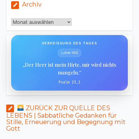
Archiv
Archiv
VERHEISSUNG DES TAGES
Luther 1912
„Der Herr ist mein Hirte, mir wird nichts
mangeln.“
Psalm 23,1
ZURÜCK ZUR QUELLE DES
LEBENS | Sabbatliche Gedanken für
Stille, Erneuerung und Begegnung mit
Gott