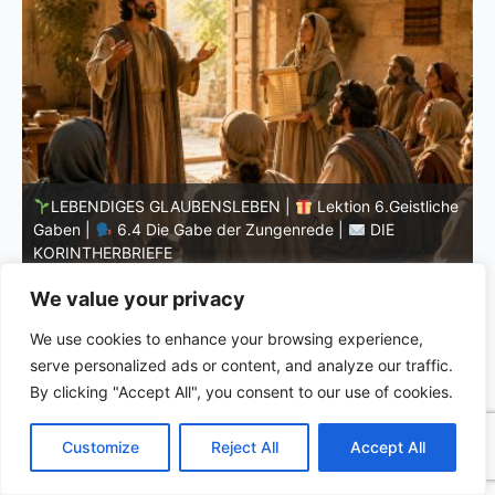
he
LEBENDIGES GLAUBENSLEBEN |
Lektion 6.Geistliche
Gaben |
6.3 Der bessere Weg |
DIE
G
KORINTHERBRIEFE
K
We value your privacy
We use cookies to enhance your browsing experience,
serve personalized ads or content, and analyze our traffic.
By clicking "Accept All", you consent to our use of cookies.
C
F
P
W
T
R
M
T
T
V
o
a
i
h
u
e
e
e
w
i
Customize
Reject All
Accept All
p
c
n
a
m
d
s
l
i
b
r
T
y
e
t
t
b
d
s
e
t
e
e
L
b
e
s
l
i
e
g
t
r