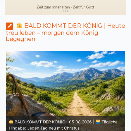
Zeit zum Innehalten · Zeit für Gott
*
*
*
BALD KOMMT DER KÖNIG | Heute
treu leben – morgen dem König
begegnen
BALD KOMMT DER KÖNIG | 04.08.2026 |
Lasst eure
Lichter brennen: Wachsamkeit im Alltag
H