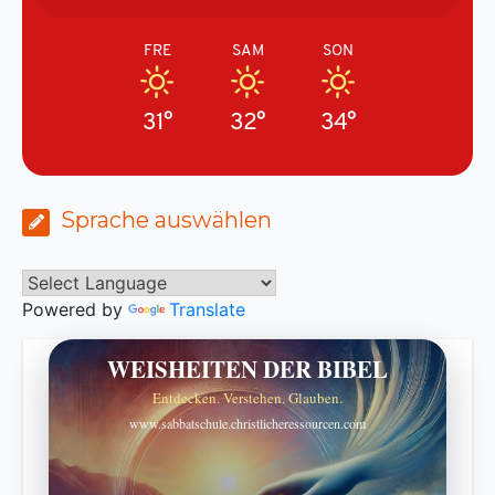
FRE
SAM
SON
31°
32°
34°
Sprache auswählen
Powered by
Translate
WEISHEITEN DER BIBEL
Entdecken. Verstehen. Glauben.
www.sabbatschule.christlicheressourcen.com