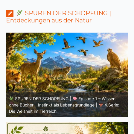
SPUREN DER SCHÖPFUNG |
Entdeckungen aus der Natur
SPUREN DER SCHÖPFUNG |
Einleitung zur vierten
V
Serie |
Die Weisheit im Tierreich
V