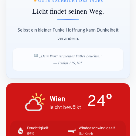
GUTE NACHRICHT DES TAGES
Licht findet seinen Weg.
Selbst ein kleiner Funke Hoffnung kann Dunkelheit
verändern.
„Dein Wort ist meines Fußes Leuchte.“
— Psalm 119,105
24°
Wien
leicht bewölkt
Feuchtigkeit
Windgeschwindigkeit
59%
18.4Km/h