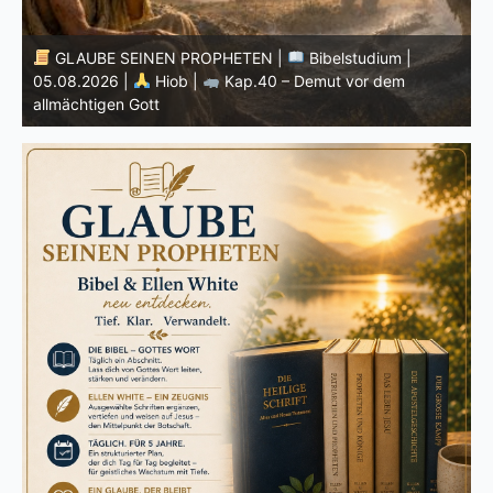
GLAUBE SEINEN PROPHETEN |
Bibelstudium |
04.08.2026 |
Hiob |
Kap.39 – Gottes Weisheit in der
0
Schöpfung
d