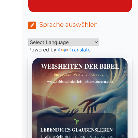
Sprache auswählen
Powered by
Translate
WEISHEITEN DER BIBEL
Entdecken. Verstehen. Glauben.
www.sabbatschule.christlicheressourcen.com
```
```
LEBENDIGES GLAUBENSLEBEN
Tägliche Reflexionen aus der Sabbatschule.