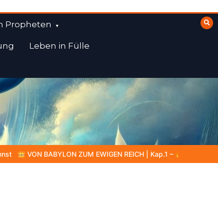
n Propheten
ung
Leben in Fülle
REICH | Kap.1 –
Miniserie 4:
Die prophetische Vorbereitung 