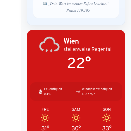
„Dein Wort ist meines Fußes Leuchte.“
— Psalm 119,105
Wien
stellenweise Regenfall
22°
Feuchtigkeit
Windgeschwindigkeit
84%
17.3Km/h
FRE
SAM
SON
31°
30°
33°