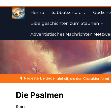
Zum
Inhalt
Home
Sabbatschule
Gedicht
springen
Bibelgeschichten zum Staunen
Adventistisches Nachrichten Netzwe
Weisheiten der Bibe
Himmelwärts
Neueste Beiträge
rheit, die den Charakter formt
NOCH WACH? | 06.08.2026 |
Die Psalmen
Start