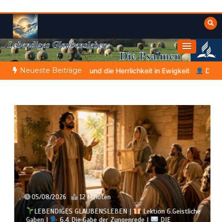
Zum
Inhalt
springen
Himmelwärts
Weisheiten der Bibel
Neueste Beiträge
 und die Herrlichkeit in Ewigkeit
DIE BIBLISCHE PERSON DES TA
05/08/2026
12 Minuten
LEBENDIGES GLAUBENSLEBEN |
Lektion 6.Geistliche
Gaben |
6.4 Die Gabe der Zungenrede |
DIE