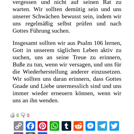
vergessen und nicht auf seinen Rat zu
warten. Wir sollten demütig sein und uns
unserer Schwächen bewusst sein, indem wir
uns regelmäßig selbst prüfen und nach
Gottes Führung suchen.
Insgesamt sollten wir aus Psalm 106 lernen,
Gott in unserem täglichen Leben aktiv zu
suchen, uns an seine Treue zu erinnern,
Buße zu tun, wenn wir versagen, und uns für
die Wiederherstellung anderer einzusetzen.
Wir sollten uns daran erinnern, dass Gottes
Gnade und Liebe unermesslich sind und uns
immer wieder erneuern können, wenn wir
uns an ihn wenden.
0
0
C
F
Pi
W
T
R
M
T
T