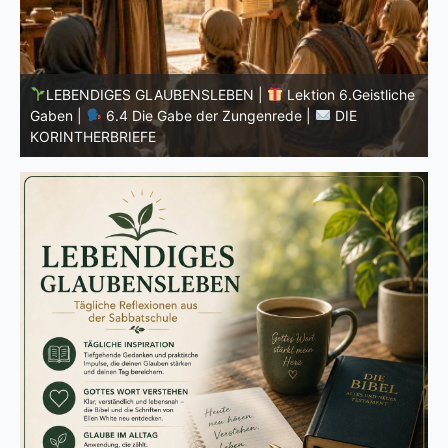
he
LEBENDIGES GLAUBENSLEBEN |
Lektion 6.Geistliche
Gaben |
6.3 Der bessere Weg |
DIE
G
KORINTHERBRIEFE
K