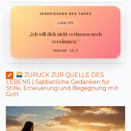
VERHEISSUNG DES TAGES
Luther 1912
„Ich will dich nicht verlassen noch
versäumen.“
Hebräer 13,5
ZURÜCK ZUR QUELLE DES
LEBENS | Sabbatliche Gedanken für
Stille, Erneuerung und Begegnung mit
Gott