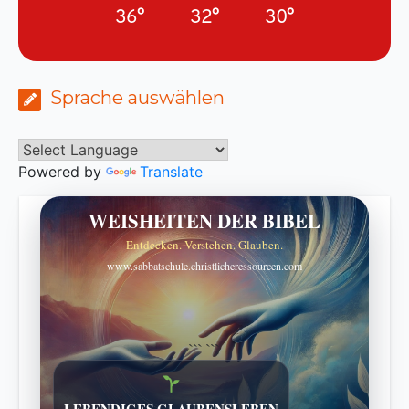
36°
32°
30°
Sprache auswählen
Powered by
Translate
WEISHEITEN DER BIBEL
Entdecken. Verstehen. Glauben.
www.sabbatschule.christlicheressourcen.com
```
```
Bibelgeschichten zum Staunen