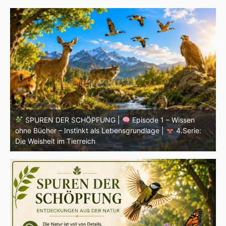
SPUREN DER SCHÖPFUNG |
Einleitung zur vierten
V
Serie |
Die Weisheit im Tierreich
V