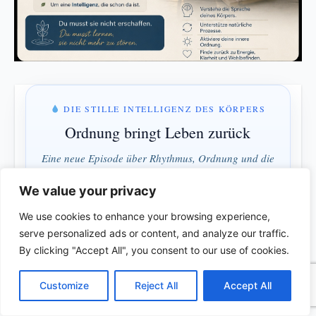
DIE STILLE INTELLIGENZ DES KÖRPERS
Ordnung bringt Leben zurück
Eine neue Episode über Rhythmus, Ordnung und die
verborgene Intelligenz des Körpers.
We value your privacy
We use cookies to enhance your browsing experience,
MONTAG & MITTWOCH · 18:00 UHR
serve personalized ads or content, and analyze our traffic.
9 Std · 30 Min
By clicking "Accept All", you consent to our use of cookies.
C
F
P
W
T
R
M
T
T
V
o
a
i
h
u
e
e
e
w
i
Customize
Reject All
Accept All
p
c
n
a
m
d
s
l
i
b
r
Verstehen statt bekämpfen · Ordnung statt Kontrolle
T
y
e
t
t
b
d
s
e
t
e
e
L
b
e
s
l
i
e
g
t
r