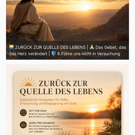
ZURÜCK ZUR QUELLE DES LEBENS |
Das Gebet, das
as
das Herz verändert |
7.Wie auch wir vergeben unsern
d
Schuldigern
K