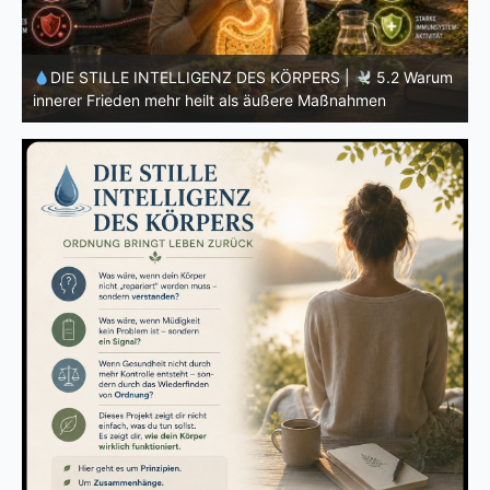
m
DIE STILLE INTELLIGENZ DES KÖRPERS |
5.1 Warum
Vertrauen mehr bewirkt als Kontrolle
E