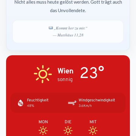
Nicht alles muss heute gelöst werden. Gott trägt auch
das Unvollendete.
„Kommt her zu mir.“
— Matthäus 11,28
23°
Wien
sonnig
Feuchtigkeit
Windgeschwindigkeit
48%
3.6Km/h
MON
DIE
MIT