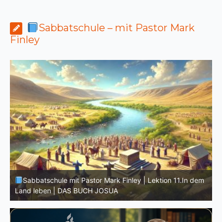
Sabbatschule – mit Pastor Mark
Finley
D
m
Sabbatschule mit Pastor Mark Finley | Lektion 10.Der
G
wahre Josua | DAS BUCH JOSUA
M