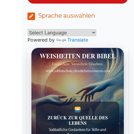
Sprache auswählen
Powered by
Translate
WEISHEITEN DER BIBEL
Entdecken. Verstehen. Glauben.
www.sabbatschule.christlicheressourcen.com
```
```
ZURÜCK ZUR QUELLE DES
LEBENS
Sabbatliche Gedanken für Stille und