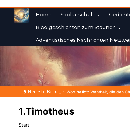
Zum
Inhalt
Home
Sabbatschule
Gedicht
springen
Bibelgeschichten zum Staunen
Adventistisches Nachrichten Netzwe
Weisheiten der Bibe
Himmelwärts
Neueste Beiträge
Wort heiligt: Wahrheit, die den Charakter formt
NOCH WACH? | 
1.Timotheus
Start