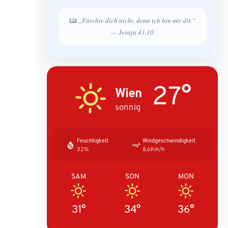
„Fürchte dich nicht, denn ich bin mit dir.“
— Jesaja 41,10
27°
Wien
sonnig
Feuchtigkeit
Windgeschwindigkeit
32%
8.6Km/h
SAM
SON
MON
31°
34°
36°