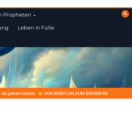
n Propheten
ung
Leben in Fülle
N ZUM EWIGEN REICH | Kap.1 –
Miniserie 4:
Die prophetisch