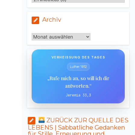
Archiv
Archiv
VERHEISSUNG DES TAGES
Luther 1912
„Rufe mich an, so will ich dir
antworten.“
Jeremia 33,3
ZURÜCK ZUR QUELLE DES
LEBENS | Sabbatliche Gedanken
für Stille, Erneuerung und