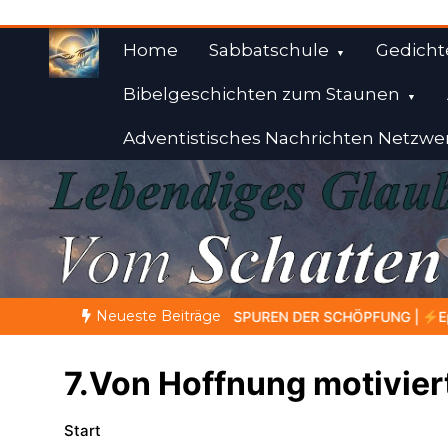
Zum
Inhalt
Home
Sabbatschule
Gedicht
springen
Bibelgeschichten zum Staunen
Adventistisches Nachrichten Netzwe
Weisheiten der Bibe
Himmelwärts
Neueste Beiträge
DER SCHÖPFUNG |
Episode 2 – Entscheiden ohne Nachdenken – We
7.Von Hoffnung motivier
Start