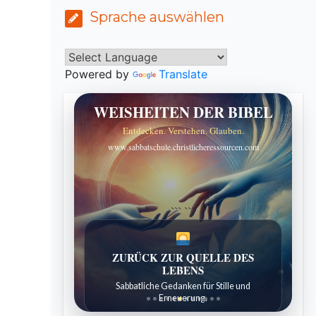
Sprache auswählen
Powered by
Translate
WEISHEITEN DER BIBEL
Entdecken. Verstehen. Glauben.
www.sabbatschule.christlicheressourcen.com
```
```
ZURÜCK ZUR QUELLE DES
LEBENS
Sabbatliche Gedanken für Stille und
Erneuerung.