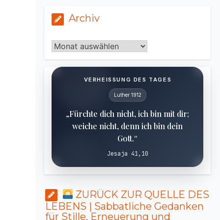
Archiv
Archiv
VERHEISSUNG DES TAGES
Luther 1912
„Fürchte dich nicht, ich bin mit dir;
weiche nicht, denn ich bin dein
Gott.“
Jesaja 41,10
ZURÜCK ZUR QUELLE DES
LEBENS | Sabbatliche Gedanken
für Stille, Erneuerung und