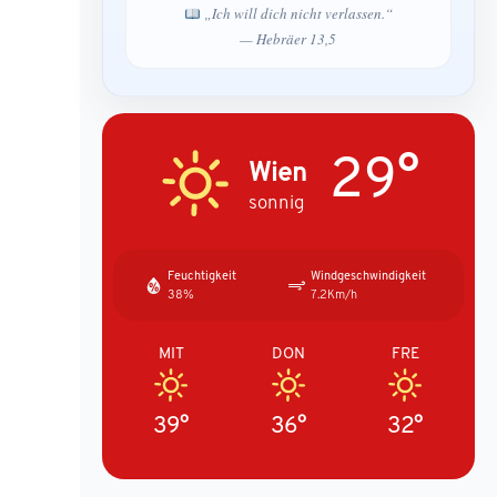
„Ich will dich nicht verlassen.“
— Hebräer 13,5
29°
Wien
sonnig
Feuchtigkeit
Windgeschwindigkeit
38%
7.2Km/h
MIT
DON
FRE
39°
36°
32°