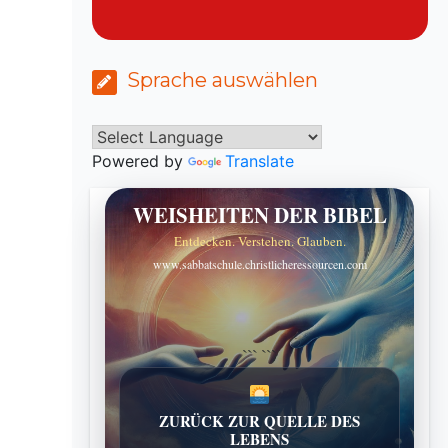
Sprache auswählen
Powered by
Translate
WEISHEITEN DER BIBEL
Entdecken. Verstehen. Glauben.
www.sabbatschule.christlicheressourcen.com
```
```
ZURÜCK ZUR QUELLE DES
LEBENS