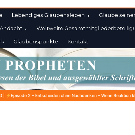
e
Lebendiges Glaubensleben
Glaube seine
Andacht
Weltweite Gesamtmitgliederbeteilig
rk
Glaubenspunkte
Kontakt
l
achdenken – Wenn Reaktion klüger ist als Reflexion |
4.Serie: Di