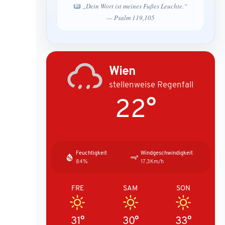
„Dein Wort ist meines Fußes Leuchte.“
— Psalm 119,105
Wien
stellenweise Regenfall
22°
Feuchtigkeit
Windgeschwindigkeit
84%
17.3Km/h
FRE
SAM
SON
31°
30°
33°