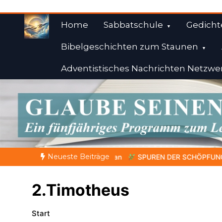
Zum
Inhalt
Home
Sabbatschule
Gedicht
springen
Bibelgeschichten zum Staunen
Adventistisches Nachrichten Netzwe
Weisheiten der Bibe
Himmelwärts
Neueste Beiträge
n
SPUREN DER SCHÖPFUNG |
Episode 2 – Entscheiden ohne N
2.Timotheus
Start