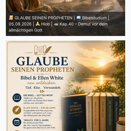
GLAUBE SEINEN PROPHETEN |
Bibelstudium |
04.08.2026 |
Hiob |
Kap.39 – Gottes Weisheit in der
0
Schöpfung
d