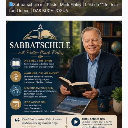
m
Sabbatschule mit Pastor Mark Finley | Lektion 10.Der
G
wahre Josua | DAS BUCH JOSUA
M