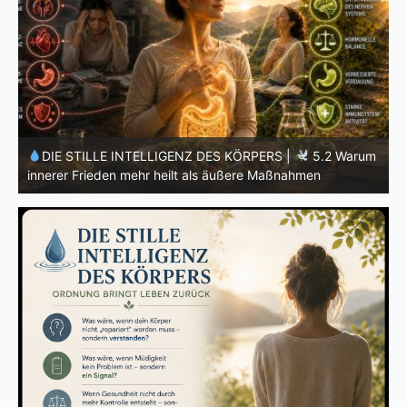
m
DIE STILLE INTELLIGENZ DES KÖRPERS |
5.1 Warum
Vertrauen mehr bewirkt als Kontrolle
E