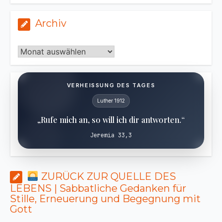
Archiv
Archiv
VERHEISSUNG DES TAGES
Luther 1912
„Rufe mich an, so will ich dir antworten.“
Jeremia 33,3
ZURÜCK ZUR QUELLE DES
LEBENS | Sabbatliche Gedanken für
Stille, Erneuerung und Begegnung mit
Gott