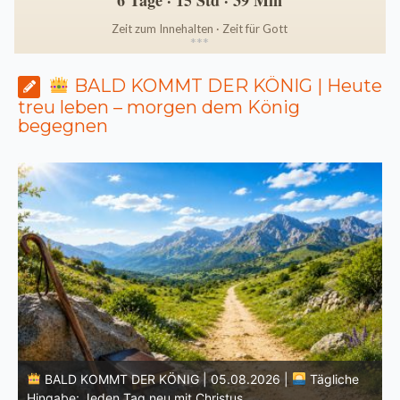
6 Tage · 15 Std · 39 Min
Zeit zum Innehalten · Zeit für Gott
*
*
*
BALD KOMMT DER KÖNIG | Heute
treu leben – morgen dem König
begegnen
BALD KOMMT DER KÖNIG | 04.08.2026 |
Lasst eure
Lichter brennen: Wachsamkeit im Alltag
H