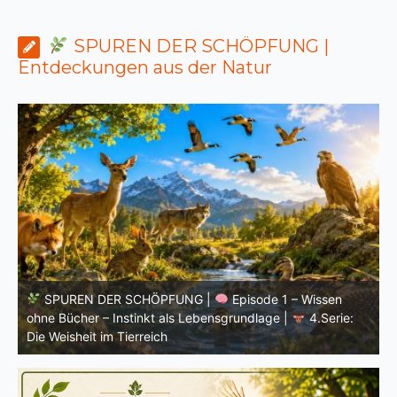
SPUREN DER SCHÖPFUNG |
Entdeckungen aus der Natur
SPUREN DER SCHÖPFUNG |
Einleitung zur vierten
V
Serie |
Die Weisheit im Tierreich
V