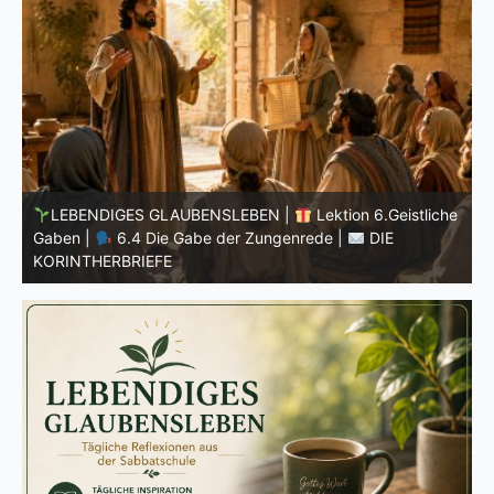
he
LEBENDIGES GLAUBENSLEBEN |
Lektion 6.Geistliche
Gaben |
6.3 Der bessere Weg |
DIE
G
KORINTHERBRIEFE
K