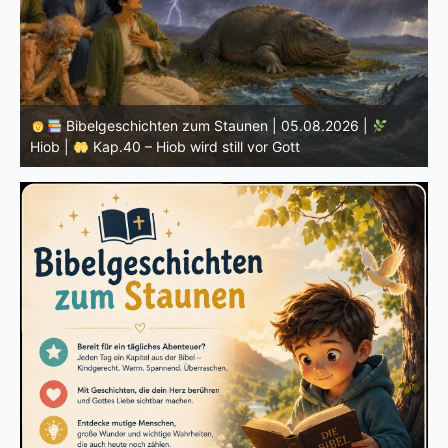
Bibelgeschichten zum Staunen | 04.08.2026 |
Hiob |
Kap.39 – Gott zeigt Hiob die wilden Tiere
H