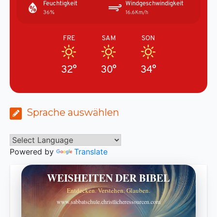
Feuchtigkeit
Windgeschwindigkeit
36%
16.6Km/h
FRE
SAM
SON
32°
30°
34°
Sprache auswählen
Powered by
Translate
WEISHEITEN DER BIBEL
Entdecken. Verstehen. Glauben.
www.sabbatschule.christlicheressourcen.com