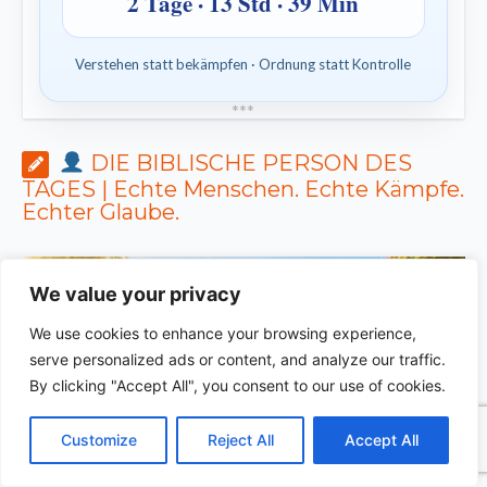
2 Tage · 13 Std · 39 Min
Verstehen statt bekämpfen · Ordnung statt Kontrolle
*
*
*
DIE BIBLISCHE PERSON DES
TAGES | Echte Menschen. Echte Kämpfe.
Echter Glaube.
We value your privacy
We use cookies to enhance your browsing experience,
serve personalized ads or content, and analyze our traffic.
By clicking "Accept All", you consent to our use of cookies.
C
F
P
W
T
R
M
T
T
V
o
a
i
h
u
e
e
e
w
i
Customize
Reject All
Accept All
p
c
n
a
m
d
s
l
i
b
r
T
y
e
t
t
b
d
s
e
t
e
e
L
b
e
s
l
i
e
g
t
r