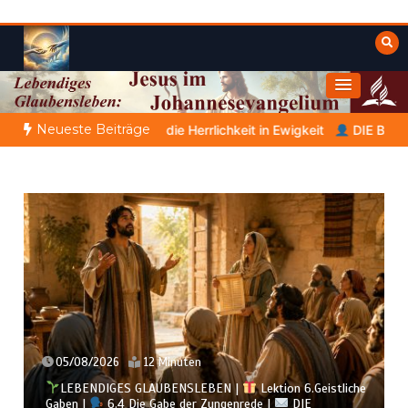
Zum
Inhalt
springen
Himmelwärts
Weisheiten der Bibel
Neueste Beiträge
Herrlichkeit in Ewigkeit
DIE BIBLISCHE PERSON DES TAGES | 07
05/08/2026
12 Minuten
LEBENDIGES GLAUBENSLEBEN |
Lektion 6.Geistliche
Gaben |
6.4 Die Gabe der Zungenrede |
DIE