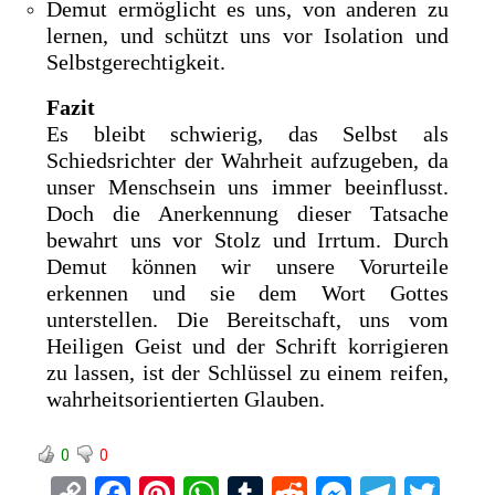
Demut ermöglicht es uns, von anderen zu
lernen, und schützt uns vor Isolation und
Selbstgerechtigkeit.
Fazit
Es bleibt schwierig, das Selbst als
Schiedsrichter der Wahrheit aufzugeben, da
unser Menschsein uns immer beeinflusst.
Doch die Anerkennung dieser Tatsache
bewahrt uns vor Stolz und Irrtum. Durch
Demut können wir unsere Vorurteile
erkennen und sie dem Wort Gottes
unterstellen. Die Bereitschaft, uns vom
Heiligen Geist und der Schrift korrigieren
zu lassen, ist der Schlüssel zu einem reifen,
wahrheitsorientierten Glauben.
0
0
C
F
Pi
W
T
R
M
T
T