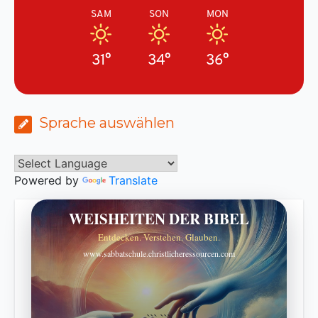
SAM
SON
MON
31°
34°
36°
Sprache auswählen
Powered by
Translate
WEISHEITEN DER BIBEL
Entdecken. Verstehen. Glauben.
www.sabbatschule.christlicheressourcen.com
```
```