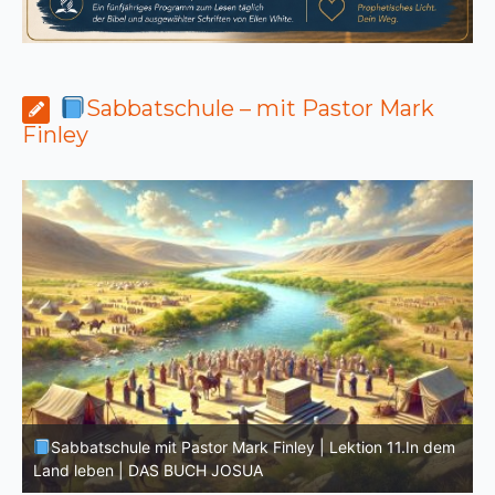
Sabbatschule – mit Pastor Mark
Finley
D
m
Sabbatschule mit Pastor Mark Finley | Lektion 10.Der
G
wahre Josua | DAS BUCH JOSUA
M