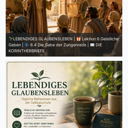
he
LEBENDIGES GLAUBENSLEBEN |
Lektion 6.Geistliche
Gaben |
6.3 Der bessere Weg |
DIE
G
KORINTHERBRIEFE
K