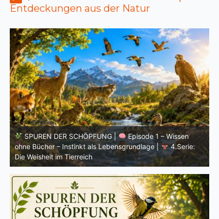
Entdeckungen aus der Natur
SPUREN DER SCHÖPFUNG |
Einleitung zur vierten
V
Serie |
Die Weisheit im Tierreich
V