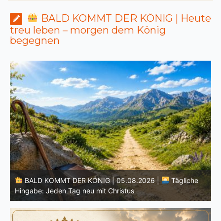
BALD KOMMT DER KÖNIG | Heute
treu leben – morgen dem König
begegnen
BALD KOMMT DER KÖNIG | 04.08.2026 |
Lasst eure
Lichter brennen: Wachsamkeit im Alltag
H