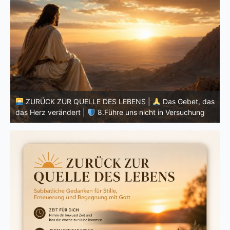
ZURÜCK ZUR QUELLE DES LEBENS |
Das Gebet, das
as
das Herz verändert |
7.Wie auch wir vergeben unsern
d
Schuldigern
K