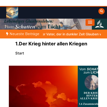
Zum
Inhalt
springen
Himmelwärts
Weisheiten der Bibel
Neueste Beiträge
UBE SEINEN PROPHETEN |
Bibelstudium | 07.08.2026 |
Hiob
1.Der Krieg hinter allen Kriegen
Start