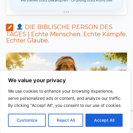
*
*
*
DIE BIBLISCHE PERSON DES
TAGES | Echte Menschen. Echte Kämpfe.
Echter Glaube.
We value your privacy
We use cookies to enhance your browsing experience,
serve personalized ads or content, and analyze our traffic.
By clicking "Accept All", you consent to our use of cookies.
C
F
P
W
T
R
M
T
T
V
o
a
i
h
u
e
e
e
w
i
DIE BIBLISCHE PERSON DES TAGES | 04.08.2026 |
Customize
Reject All
Accept All
p
c
n
a
m
d
s
l
i
b
r
T
Melchisedek – der König des Friedens und Priester des
y
e
t
t
b
d
s
e
t
e
e
L
b
e
s
l
i
e
g
t
r
Höchsten
S