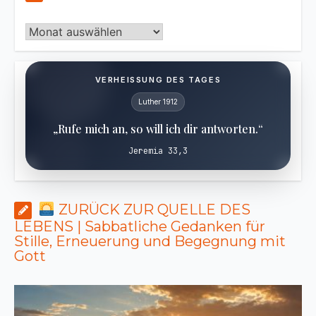
Archiv
VERHEISSUNG DES TAGES
Luther 1912
„Rufe mich an, so will ich dir antworten.“
Jeremia 33,3
ZURÜCK ZUR QUELLE DES
LEBENS | Sabbatliche Gedanken für
Stille, Erneuerung und Begegnung mit
Gott