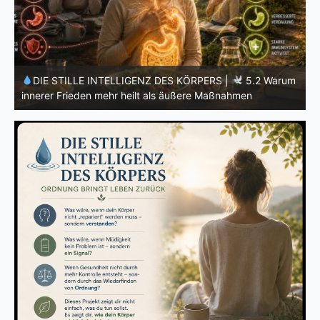
m
DIE STILLE INTELLIGENZ DES KÖRPERS |
5.1 Warum
Vertrauen mehr bewirkt als Kontrolle
E