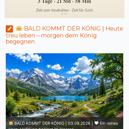
3 Tage · 21 Std · 58 Min
Zeit zum Innehalten · Zeit für Gott
*
*
*
BALD KOMMT DER KÖNIG | Heute
treu leben – morgen dem König
begegnen
Ein reines
BALD KOMMT DER KÖNIG | 02.08.2026 |
Christ