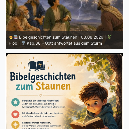
Bibelgeschichten zum Staunen | 02.08.20
.08.2026 |
Hiob |
Kap.37 – Elihu staunt über Gottes Sti
em Sturm
Donner