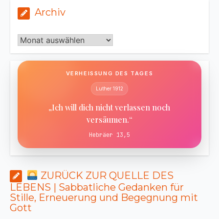
Archiv
Archiv
VERHEISSUNG DES TAGES
Luther 1912
„Ich will dich nicht verlassen noch
versäumen.“
Hebräer 13,5
ZURÜCK ZUR QUELLE DES
LEBENS | Sabbatliche Gedanken für
Stille, Erneuerung und Begegnung mit
Gott