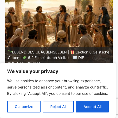
he
LEBENDIGES GLAUBENSLEBEN |
Lektion 6.Geistliche
Gaben |
6.2 Einheit durch Vielfalt |
DIE
G
KORINTHERBRIEFE
K
We value your privacy
We use cookies to enhance your browsing experience,
serve personalized ads or content, and analyze our traffic.
By clicking "Accept All", you consent to our use of cookies.
C
F
P
W
T
R
M
T
T
V
o
a
i
h
u
e
e
e
w
i
Customize
Reject All
Accept All
p
c
n
a
m
d
s
l
i
b
r
T
y
e
t
t
b
d
s
e
t
e
e
L
b
e
s
l
i
e
g
t
r