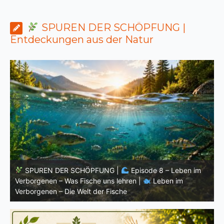
SPUREN DER SCHÖPFUNG |
Entdeckungen aus der Natur
 Leben im
SPUREN DER SCHÖPFUNG |
Episode 7: Leben
n im
Verborgenen – Warum Fische Fische bleiben |
Leb
Verborgenen – Die Welt der Fische