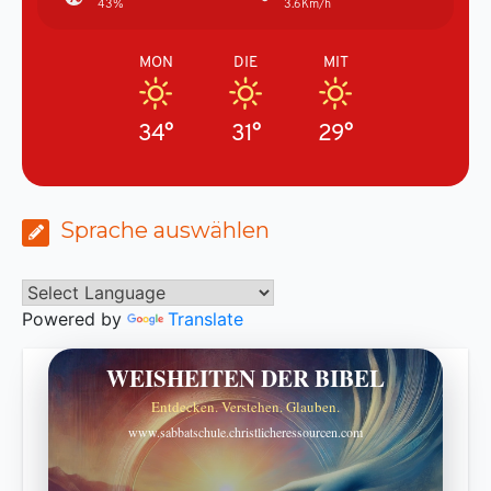
43%
3.6Km/h
MON
DIE
MIT
34°
31°
29°
Sprache auswählen
Powered by
Translate
WEISHEITEN DER BIBEL
Entdecken. Verstehen. Glauben.
www.sabbatschule.christlicheressourcen.com