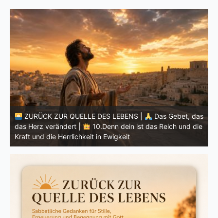
t, das
nd die
ZURÜCK ZUR QUELLE DES LEBENS |
Das Gebet, da
das Herz verändert |
9.Erlöse uns von dem Bösen