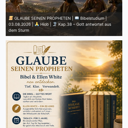
EINEN PROPHETEN |
Bibelstudium |
GLAUBE SEINE
|
Hiob |
Kap.38 – Gott antwortet aus
Prophezeiung | 02
Könige |
Kap. 16