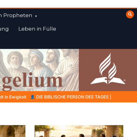
n Propheten
ung
Leben in Fülle
 TAGES | 07.08.2026 |
Amram – der Vater, der in dunkler Zeit 