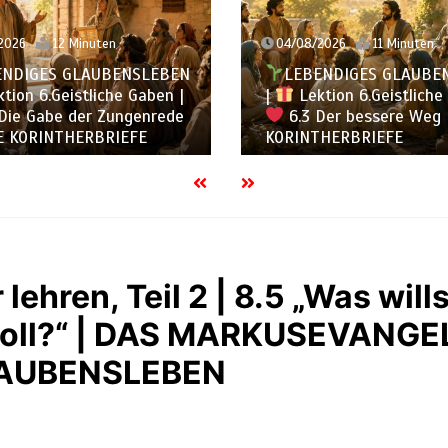
2026
11 Minuten
03/08/2026
12 Minuten
ENDIGES GLAUBENSLEBEN
LEBENDIGES GLAUBE
tion 6.Geistliche Gaben |
|
Lektion 6.Geistliche
Der bessere Weg |
DIE
6.2 Einheit durch Viel
HERBRIEFE
DIE KORINTHERBRIEFE
lehren, Teil 2 | 8.5 „Was will
n soll?“ | DAS MARKUSEVANGE
LAUBENSLEBEN