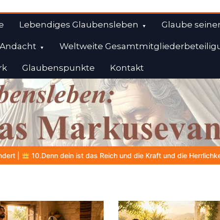
e
Lebendiges Glaubensleben
Glaube seine
Andacht
Weltweite Gesamtmitgliederbeteilig
rk
Glaubenspunkte
Kontakt
l
raft und die Herrlichkeit in Ewigkeit
DIE BIBLISCHE PERSON DES