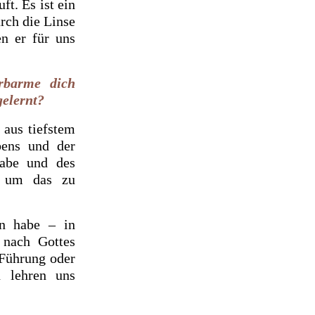
ft. Es ist ein
rch die Linse
n er für uns
rbarme dich
gelernt?
 aus tiefstem
bens und der
gabe und des
, um das zu
n habe – in
 nach Gottes
 Führung oder
n lehren uns