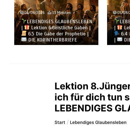
05/08/2026
12 Minuten
04/08/
LEBENDIGES GLAUBENSLEBEN
LEB
|
Lektion 6.Geistliche Gaben |
|
Lek
6.4 Die Gabe der Zungenrede
6.3 
|
DIE KORINTHERBRIEFE
KORINT
Lektion 8.Jünger 
ich für dich tu
LEBENDIGES G
Start
Lebendiges Glaubensleben