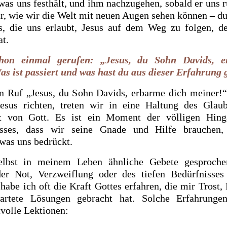
was uns festhält, und ihm nachzugehen, sobald er uns ru
ür, wie wir die Welt mit neuen Augen sehen können – du
s, die uns erlaubt, Jesus auf dem Weg zu folgen, de
at.
hon einmal gerufen: „Jesus, du Sohn Davids, e
s ist passiert und was hast du aus dieser Erfahrung 
 Ruf „Jesus, du Sohn Davids, erbarme dich meiner!“
esus richten, treten wir in eine Haltung des Glau
t von Gott. Es ist ein Moment der völligen Hin
nisses, dass wir seine Gnade und Hilfe brauchen
was uns bedrückt.
elbst in meinem Leben ähnliche Gebete gesproche
r Not, Verzweiflung oder des tiefen Bedürfnisses
 habe ich oft die Kraft Gottes erfahren, die mir Trost,
artete Lösungen gebracht hat. Solche Erfahrunge
volle Lektionen: