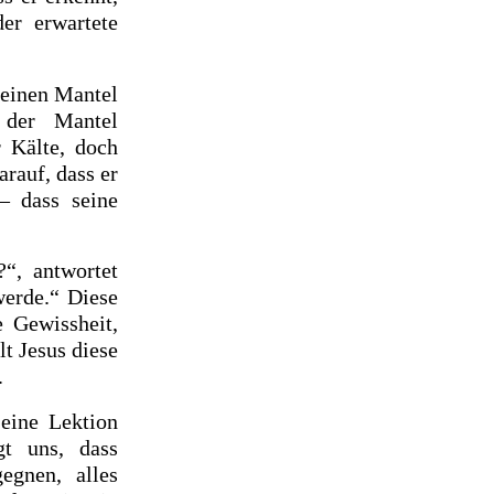
er erwartete
seinen Mantel
 der Mantel
r Kälte, doch
arauf, dass er
– dass seine
?“, antwortet
werde.“ Diese
e Gewissheit,
t Jesus diese
.
 eine Lektion
gt uns, dass
egnen, alles