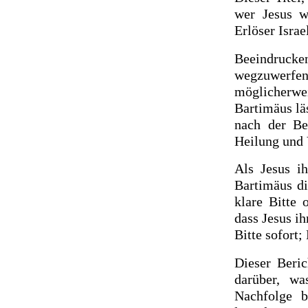
wer Jesus w
Erlöser Israe
Beeindrucken
wegzuwerfe
möglicherwei
Bartimäus läs
nach der Be
Heilung und 
Als Jesus ih
Bartimäus di
klare Bitte 
dass Jesus i
Bitte sofort;
Dieser Beric
darüber, wa
Nachfolge b