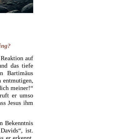
ing?
Reaktion auf
und das tiefe
an Bartimäus
n entmutigen,
dich meiner!“
ruft er umso
ass Jesus ihm
in Bekenntnis
Davids“, ist.
ss er erkennt,