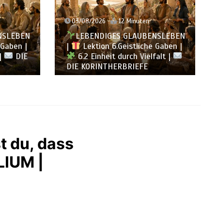
02/08/2026
12 Minuten
NSLEBEN
LEBENDIGES GLAUBENSLEBEN
 Gaben |
|
Lektion 6.Geistliche Gaben |
falt |
6.1 Vielfältige Gaben |
DIE
KORINTHERBRIEFE
st du, dass
LIUM |