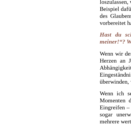
loszulassen, 
Beispiel daf
des Glauben
vorbereitet h
Hast du sc
meiner!“? Wa
Wenn wir den
Herzen an J
Abhängigkei
Eingeständ
überwinden, 
Wenn ich s
Momenten de
Eingreifen –
sogar unerw
mehrere wert