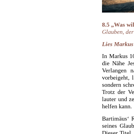
8.5 „Was wil
Glauben, der
Lies
Markus 
In Markus 1
die Nähe Jes
Verlangen n
vorbeigeht, 
sondern schr
Trotz der V
lauter und z
helfen kann.
Bartimäus‘ R
seines Glaub
Dieser Titel,