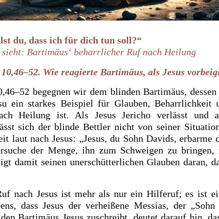
lst du, dass ich für dich tun soll?“
 sieht: Bartimäus‘ beharrlicher Ruf nach Heilung
10,46–52. Wie reagierte Bartimäus, als Jesus vorbeig
0,46–52 begegnen wir dem blinden Bartimäus, dessen 
u ein starkes Beispiel für Glauben, Beharrlichkeit 
ach Heilung ist. Als Jesus Jericho verlässt und 
lässt sich der blinde Bettler nicht von seiner Situatio
eit laut nach Jesus: „Jesus, du Sohn Davids, erbarme 
ersuche der Menge, ihn zum Schweigen zu bringen, 
eigt damit seinen unerschütterlichen Glauben daran, d
uf nach Jesus ist mehr als nur ein Hilferuf; es ist e
ens, dass Jesus der verheißene Messias, der „Sohn 
 den Bartimäus Jesus zuschreibt, deutet darauf hin, da