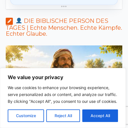
*
*
*
DIE BIBLISCHE PERSON DES
TAGES | Echte Menschen. Echte Kämpfe.
Echter Glaube.
We value your privacy
We use cookies to enhance your browsing experience,
serve personalized ads or content, and analyze our traffic.
By clicking "Accept All", you consent to our use of cookies.
C
F
P
W
T
R
M
T
T
V
DIE BIBLISCHE PERSON DES TAGES | 04.08.2026 |
o
a
i
h
u
e
e
e
w
i
Melchisedek – der König des Friedens und Priester des
Customize
Reject All
Accept All
p
c
n
a
m
d
s
l
i
b
r
T
Höchsten
S
y
e
t
t
b
d
s
e
t
e
e
L
b
e
s
l
i
e
g
t
r