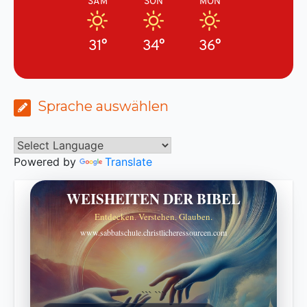
SAM
SON
MON
31°
34°
36°
Sprache auswählen
Powered by
Translate
WEISHEITEN DER BIBEL
Entdecken. Verstehen. Glauben.
www.sabbatschule.christlicheressourcen.com
```
```