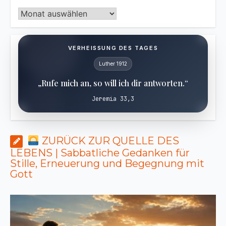
Archiv
VERHEISSUNG DES TAGES
Luther 1912
„Rufe mich an, so will ich dir antworten.“
Jeremia 33,3
ZURÜCK ZUR QUELLE DES
LEBENS | Sabbatliche Gedanken für
Stille, Erneuerung und Begegnung mit
Gott