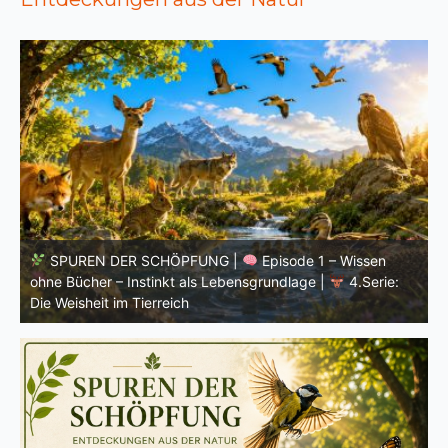
SPUREN DER SCHÖPFUNG |
Einleitung zur vierten
V
Serie |
Die Weisheit im Tierreich
V