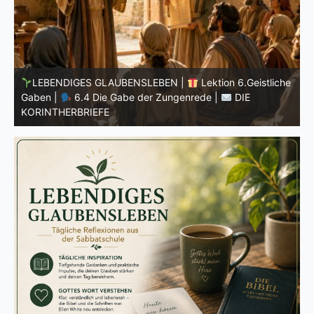
he
LEBENDIGES GLAUBENSLEBEN |
Lektion 6.Geistliche
Gaben |
6.3 Der bessere Weg |
DIE
G
KORINTHERBRIEFE
K