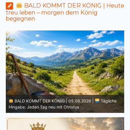
BALD KOMMT DER KÖNIG | Heute
treu leben – morgen dem König
begegnen
BALD KOMMT DER KÖNIG | 04.08.2026 |
Lasst eure
Lichter brennen: Wachsamkeit im Alltag
H