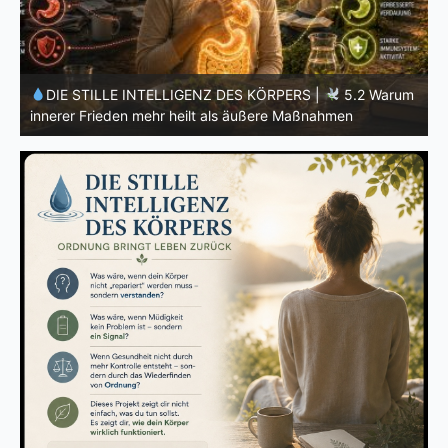
m
DIE STILLE INTELLIGENZ DES KÖRPERS |
5.1 Warum
Vertrauen mehr bewirkt als Kontrolle
E