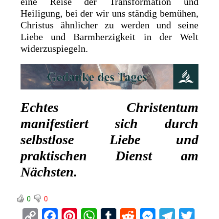
eine Reise der Transformation und
Heiligung, bei der wir uns ständig bemühen,
Christus ähnlicher zu werden und seine
Liebe und Barmherzigkeit in der Welt
widerzuspiegeln.
Echtes Christentum
manifestiert sich durch
selbstlose Liebe und
praktischen Dienst am
Nächsten.
0
0
C
F
Pi
W
T
R
M
T
T