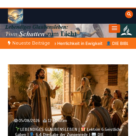
Zum
Inhalt
springen
Himmelwärts
Weisheiten der Bibel
Neueste Beiträge
errlichkeit in Ewigkeit
DIE BIBLISCHE PERSON DES TAGES | 07
05/08/2026
12 Minuten
LEBENDIGES GLAUBENSLEBEN |
Lektion 6.Geistliche
Gaben |
6.4 Die Gabe der Zungenrede |
DIE