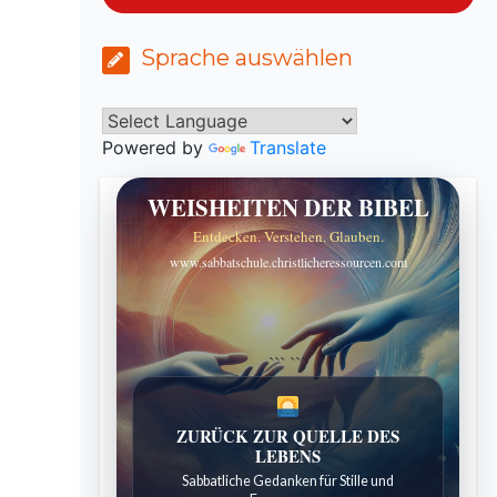
Sprache auswählen
Powered by
Translate
WEISHEITEN DER BIBEL
Entdecken. Verstehen. Glauben.
www.sabbatschule.christlicheressourcen.com
```
```
ZURÜCK ZUR QUELLE DES
LEBENS
Sabbatliche Gedanken für Stille und