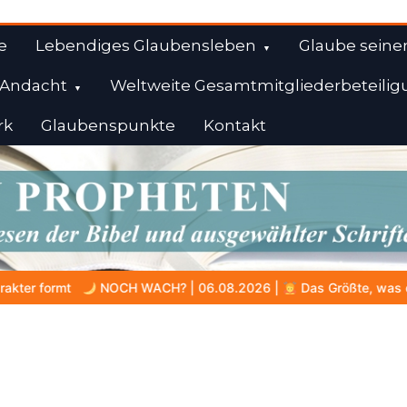
e
Lebendiges Glaubensleben
Glaube seine
Andacht
Weltweite Gesamtmitgliederbeteilig
rk
Glaubenspunkte
Kontakt
l
| 06.08.2026 |
Das Größte, was du geben kannst
VON BAB