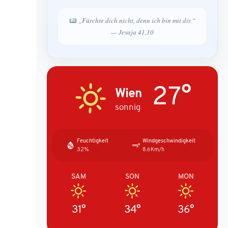
„Fürchte dich nicht, denn ich bin mit dir.“
— Jesaja 41,10
27°
Wien
sonnig
Feuchtigkeit
Windgeschwindigkeit
32%
8.6Km/h
SAM
SON
MON
31°
34°
36°