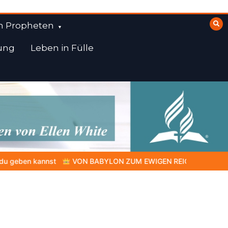
n Propheten
ung
Leben in Fülle
YLON ZUM EWIGEN REICH | Kap.1 –
Miniserie 4:
Die prophet