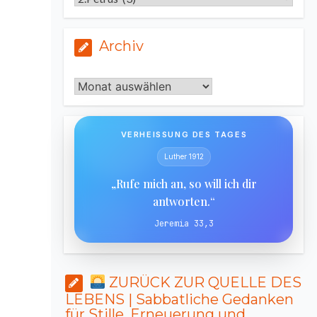
Archiv
Archiv
VERHEISSUNG DES TAGES
Luther 1912
„Rufe mich an, so will ich dir
antworten.“
Jeremia 33,3
ZURÜCK ZUR QUELLE DES
LEBENS | Sabbatliche Gedanken
für Stille, Erneuerung und