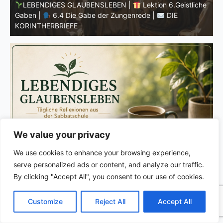
he
LEBENDIGES GLAUBENSLEBEN |
Lektion 6.Geistliche
Gaben |
6.3 Der bessere Weg |
DIE
G
KORINTHERBRIEFE
K
We value your privacy
We use cookies to enhance your browsing experience,
serve personalized ads or content, and analyze our traffic.
By clicking "Accept All", you consent to our use of cookies.
C
F
P
W
T
R
M
T
T
V
o
a
i
h
u
e
e
e
w
i
Customize
Reject All
Accept All
p
c
n
a
m
d
s
l
i
b
r
T
y
e
t
t
b
d
s
e
t
e
e
L
b
e
s
l
i
e
g
t
r