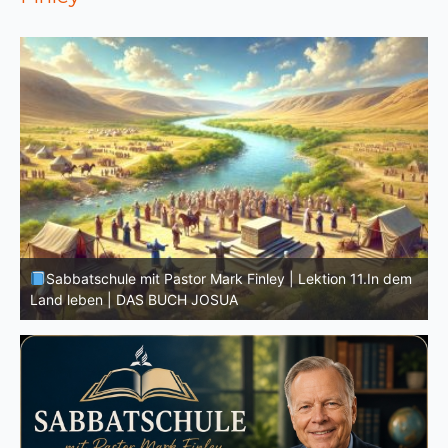
D
m
Sabbatschule mit Pastor Mark Finley | Lektion 10.Der
G
wahre Josua | DAS BUCH JOSUA
M