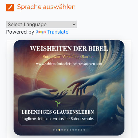
Sprache auswählen
Powered by
Translate
WEISHEITEN DER BIBEL
Entdecken. Verstehen. Glauben.
www.sabbatschule.christlicheressourcen.com
```
```
Bibelgeschichten zum Staunen
Kindergeschichten für 7 bis 12 Jahre.