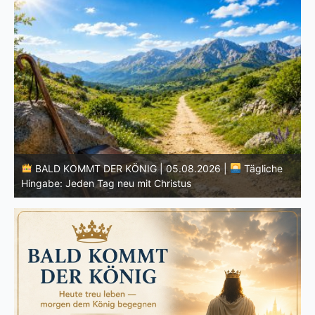
BALD KOMMT DER KÖNIG | 04.08.2026 |
Lasst eure
Lichter brennen: Wachsamkeit im Alltag
H