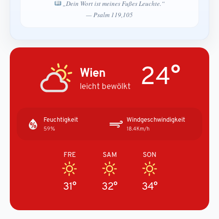
„Dein Wort ist meines Fußes Leuchte.“
— Psalm 119,105
24°
Wien
leicht bewölkt
Feuchtigkeit
Windgeschwindigkeit
59%
18.4Km/h
FRE
SAM
SON
31°
32°
34°