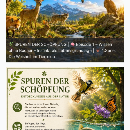
SPUREN DER SCHÖPFUNG |
Einleitung zur vierten
V
Serie |
Die Weisheit im Tierreich
V