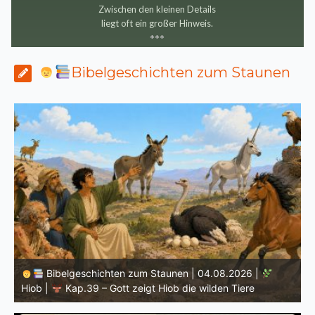
Zwischen den kleinen Details
liegt oft ein großer Hinweis.
*
*
*
Bibelgeschichten zum Staunen
Bibelgeschichten zum Staunen | 03.08.2026 |
H
Hiob |
Kap.38 – Gott antwortet aus dem Sturm
D