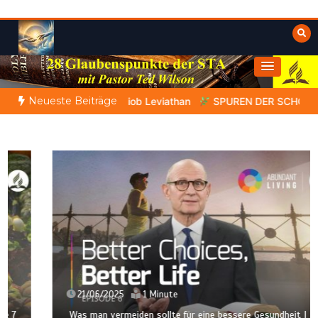
Zum
Inhalt
springen
Himmelwärts
Weisheiten der Bibel
Neueste Beiträge
eigt Hiob Leviathan
SPUREN DER SCHÖPFUNG |
Episode 2 – 
21/06/2025
1 Minute
Was man vermeiden sollte für eine bessere Gesundheit |