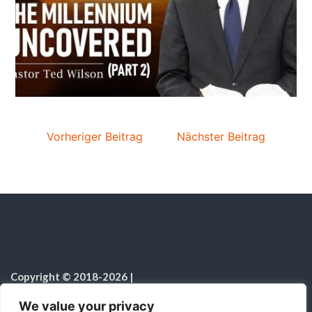
Vorheriger Beitrag
Nächster Beitrag
Copyright © 2018-2026
|
Sabbatschule.Christliche Ressourcen
|
Alle Rechte vorbehalten
|
We value your privacy