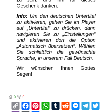
Geschenk danken.
Info:
Um den deutschen Untertitel
zu aktivieren, gehen Sie im Player
auf „Untertitel“ zu drücken, dann
navigieren Sie zu „Einstellungen“
und aktivieren dort die Option
„Automatisch übersetzen“. Wählen
Sie schließlich die gewünschte
Sprache, in unserem Fall Deutsch.
Wir wünschen Ihnen Gottes
Segen!
0
0
C
F
Pi
W
T
R
M
T
T