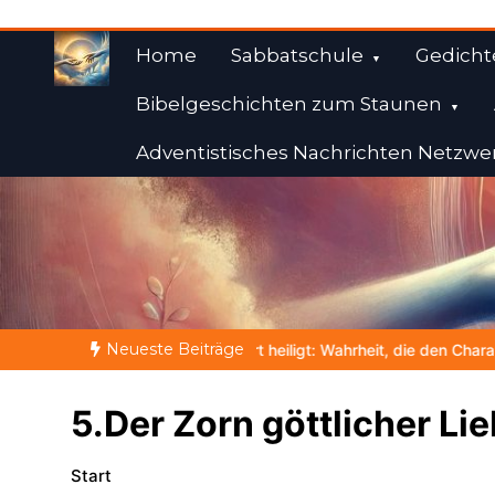
Zum
Inhalt
Home
Sabbatschule
Gedicht
springen
Bibelgeschichten zum Staunen
Adventistisches Nachrichten Netzwe
Weisheiten der Bibe
Himmelwärts
Neueste Beiträge
Wort heiligt: Wahrheit, die den Charakter formt
NOCH WACH? | 
5.Der Zorn göttlicher Li
Start