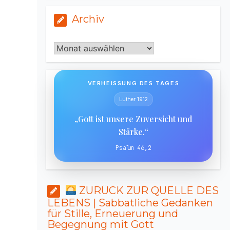
Archiv
Archiv
VERHEISSUNG DES TAGES
Luther 1912
„Gott ist unsere Zuversicht und
Stärke.“
Psalm 46,2
ZURÜCK ZUR QUELLE DES
LEBENS | Sabbatliche Gedanken
für Stille, Erneuerung und
Begegnung mit Gott