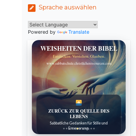
Sprache auswählen
Powered by
Translate
WEISHEITEN DER BIBEL
Entdecken. Verstehen. Glauben.
www.sabbatschule.christlicheressourcen.com
```
```
ZURÜCK ZUR QUELLE DES
LEBENS
Sabbatliche Gedanken für Stille und
Erneuerung.