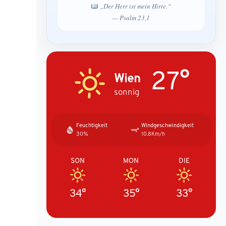
„Der Herr ist mein Hirte.“
— Psalm 23,1
27°
Wien
sonnig
Feuchtigkeit
Windgeschwindigkeit
30%
10.8Km/h
SON
MON
DIE
34°
35°
33°