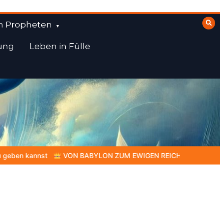
n Propheten
ung
Leben in Fülle
ON ZUM EWIGEN REICH | Kap.1 –
Miniserie 4:
Die prophetisc