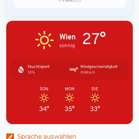
27°
Wien
sonnig
Feuchtigkeit
Windgeschwindigkeit
30%
10.8Km/h
SON
MON
DIE
34°
35°
33°
Sprache auswählen