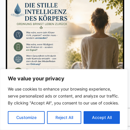
We value your privacy
We use cookies to enhance your browsing experience,
serve personalized ads or content, and analyze our traffic.
By clicking "Accept All", you consent to our use of cookies.
C
F
P
W
T
R
M
T
T
V
o
a
i
h
u
e
e
e
w
i
Customize
Reject All
Accept All
p
c
n
a
m
d
s
l
i
b
r
T
y
e
t
t
b
d
s
e
t
e
e
L
b
e
s
l
i
e
g
t
r