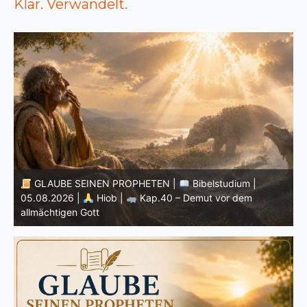
Klar. Verwandelt.
GLAUBE SEINEN PROPHETEN |
Bibelstudium |
04.08.2026 |
Hiob |
Kap.39 – Gottes Weisheit in der
0
Schöpfung
d