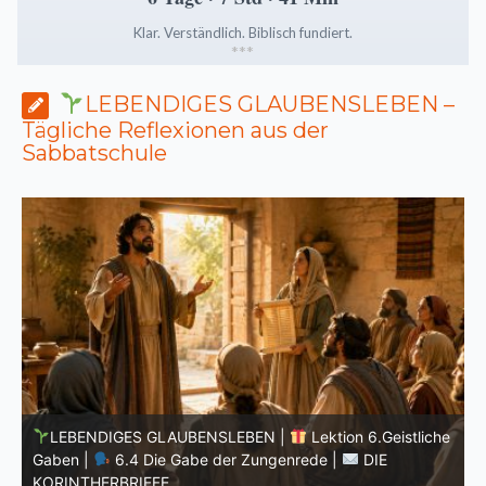
Klar. Verständlich. Biblisch fundiert.
*
*
*
LEBENDIGES GLAUBENSLEBEN –
Tägliche Reflexionen aus der
Sabbatschule
he
LEBENDIGES GLAUBENSLEBEN |
Lektion 6.Geistliche
Gaben |
6.3 Der bessere Weg |
DIE
G
KORINTHERBRIEFE
K