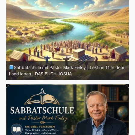
D
m
Sabbatschule mit Pastor Mark Finley | Lektion 10.Der
G
wahre Josua | DAS BUCH JOSUA
M