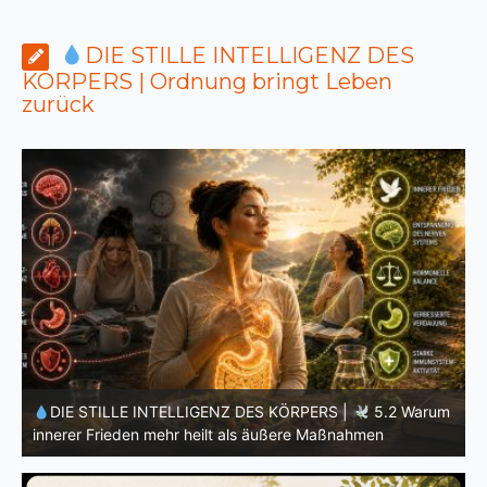
DIE STILLE INTELLIGENZ DES
KÖRPERS | Ordnung bringt Leben
zurück
m
DIE STILLE INTELLIGENZ DES KÖRPERS |
5.1 Warum
Vertrauen mehr bewirkt als Kontrolle
E