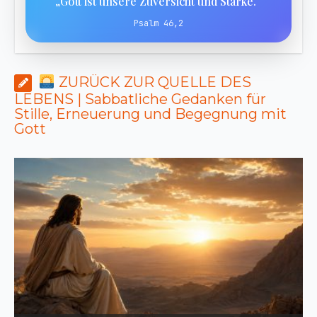
„Gott ist unsere Zuversicht und Stärke.“
Psalm 46,2
ZURÜCK ZUR QUELLE DES
LEBENS | Sabbatliche Gedanken für
Stille, Erneuerung und Begegnung mit
Gott
ZURÜCK ZUR QUELLE DES LEBENS |
Das Gebet, das