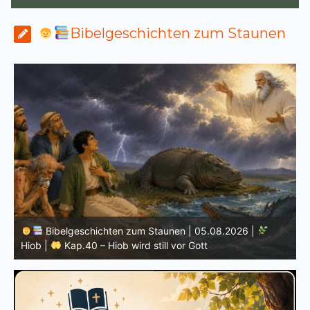
Bibelgeschichten zum Staunen
Bibelgeschichten zum Staunen | 04.08.2026 |
Hiob |
Kap.39 – Gott zeigt Hiob die wilden Tiere
H