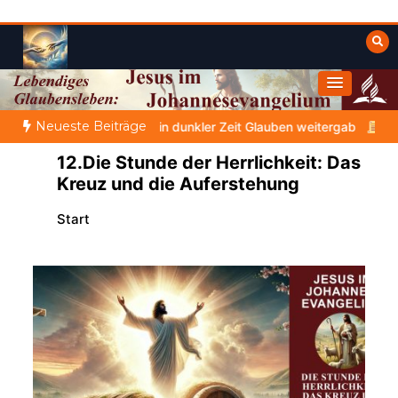
Zum
Inhalt
springen
Himmelwärts
Weisheiten der Bibel
Neueste Beiträge
HETEN |
Bibelstudium | 07.08.2026 |
Hiob |
Kap.42 – Das E
12.Die Stunde der Herrlichkeit: Das
Kreuz und die Auferstehung
Start