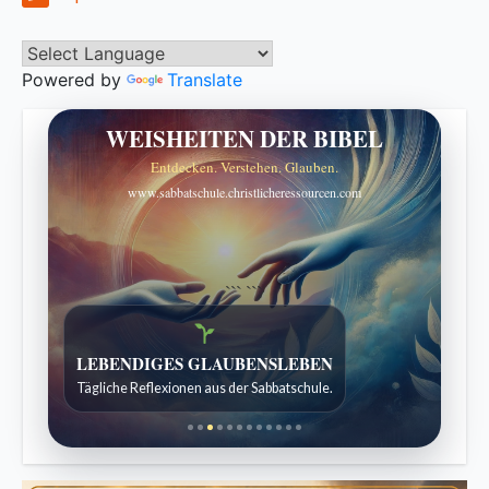
Powered by
Translate
WEISHEITEN DER BIBEL
Entdecken. Verstehen. Glauben.
www.sabbatschule.christlicheressourcen.com
```
```
Bibelgeschichten zum Staunen
Kindergeschichten für 7 bis 12 Jahre.