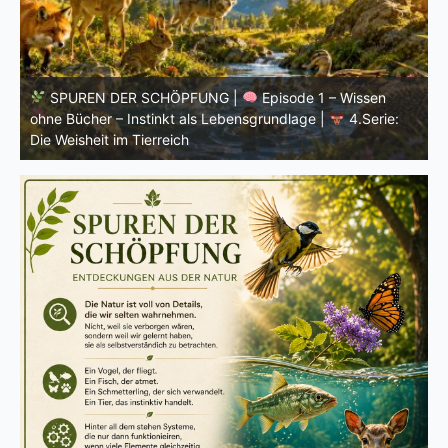
SPUREN DER SCHÖPFUNG |
Einleitung zur vierten
V
Serie |
Die Weisheit im Tierreich
V