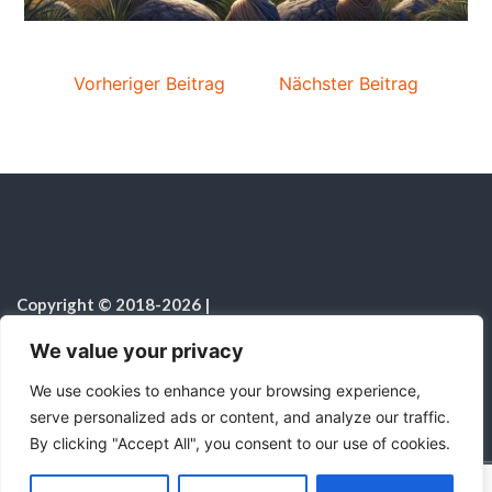
Vorheriger Beitrag
Nächster Beitrag
Copyright © 2018-2026
|
Sabbatschule.Christliche Ressourcen
|
Alle Rechte vorbehalten
|
We value your privacy
Hinweis zur Nutzung von KI
We use cookies to enhance your browsing experience,
serve personalized ads or content, and analyze our traffic.
By clicking "Accept All", you consent to our use of cookies.
C
F
P
W
T
R
M
T
T
V
o
a
i
h
u
e
e
e
w
i