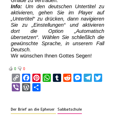
Gnade zu vertrauen.
Info:
Um den deutschen Untertitel zu
aktivieren, gehen Sie im Player auf
„Untertitel“ zu drücken, dann navigieren
Sie zu „Einstellungen“ und aktivieren
dort die Option „Automatisch
übersetzen“. Wählen Sie schließlich die
gewünschte Sprache, in unserem Fall
Deutsch.
Wir wünschen Ihnen Gottes Segen!
0
0
C
F
Pi
W
T
R
M
T
T
o
a
nt
h
u
e
es
el
wi
Vi
W
T
py
ce
er
at
m
d
se
e
tt
b
or
eil
Li
b
es
s
bl
di
n
gr
er
er
d
e
n
o
t
A
r
t
g
a
Der Brief an die Epheser
Sabbatschule
Pr
n