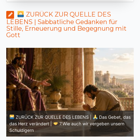
ZURÜCK ZUR QUELLE DES
LEBENS | Sabbatliche Gedanken für
Stille, Erneuerung und Begegnung mit
Gott
as
ZURÜCK ZUR QUELLE DES LEBENS |
Das Gebet, das
das Herz verändert |
9.Erlöse uns von dem Bösen
d