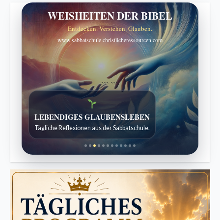
WEISHEITEN DER BIBEL
Entdecken. Verstehen. Glauben.
www.sabbatschule.christlicheressourcen.com
```
```
Bibelgeschichten zum Staunen
Kindergeschichten für 7 bis 12 Jahre.