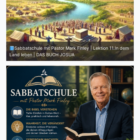
D
m
Sabbatschule mit Pastor Mark Finley | Lektion 10.Der
G
wahre Josua | DAS BUCH JOSUA
M