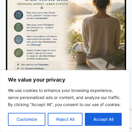
We value your privacy
We use cookies to enhance your browsing experience,
serve personalized ads or content, and analyze our traffic.
By clicking "Accept All", you consent to our use of cookies.
C
F
P
W
T
R
M
T
T
V
o
a
i
h
u
e
e
e
w
i
DIE STILLE INTELLIGENZ DES KÖRPERS
Customize
Reject All
Accept All
p
c
n
a
m
d
s
l
i
b
r
T
Ordnung bringt Leben zurück
y
e
t
t
b
d
s
e
t
e
e
L
b
e
s
l
i
e
g
t
r