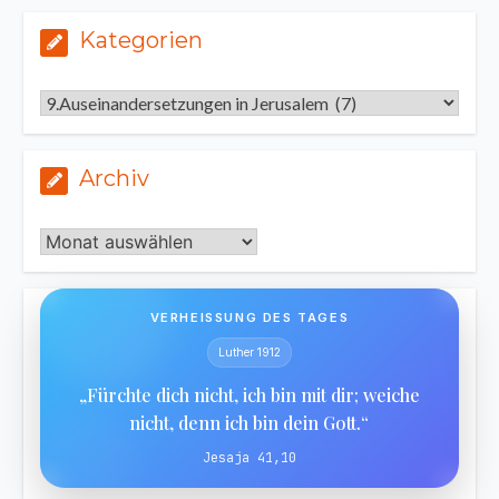
Kategorien
Kategorien
Archiv
Archiv
VERHEISSUNG DES TAGES
Luther 1912
„Fürchte dich nicht, ich bin mit dir; weiche
nicht, denn ich bin dein Gott.“
Jesaja 41,10