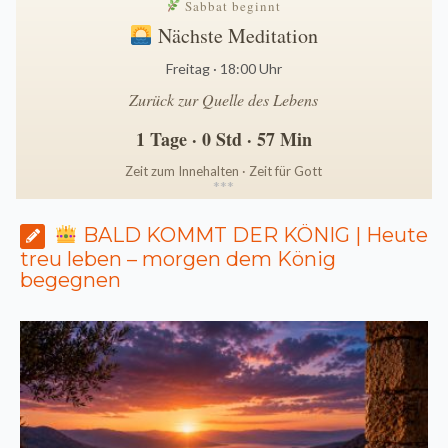
Sabbat beginnt
Nächste Meditation
Freitag · 18:00 Uhr
Zurück zur Quelle des Lebens
1 Tage · 0 Std · 57 Min
Zeit zum Innehalten · Zeit für Gott
*
*
*
BALD KOMMT DER KÖNIG | Heute
treu leben – morgen dem König
begegnen