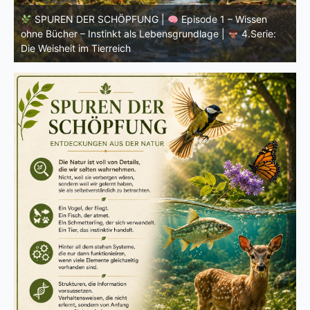
SPUREN DER SCHÖPFUNG |
Einleitung zur vierten
V
Serie |
Die Weisheit im Tierreich
V