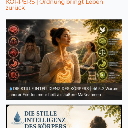
KÖRPERS | Ordnung bringt Leben
zurück
m
DIE STILLE INTELLIGENZ DES KÖRPERS |
5.1 Warum
Vertrauen mehr bewirkt als Kontrolle
E