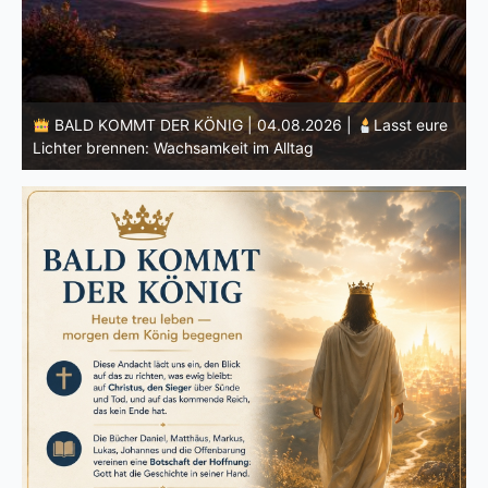
e
BALD KOMMT DER KÖNIG | 03.08.2026 |
Ein reines
Herz: Heiligung beginnt im Inneren
ä