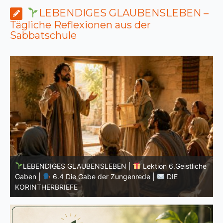
LEBENDIGES GLAUBENSLEBEN –
Tägliche Reflexionen aus der
Sabbatschule
he
LEBENDIGES GLAUBENSLEBEN |
Lektion 6.Geistliche
Gaben |
6.3 Der bessere Weg |
DIE
G
KORINTHERBRIEFE
K