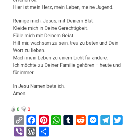
Hier ist mein Herz, mein Leben, meine Jugend.
Reinige mich, Jesus, mit Deinem Blut.
Kleide mich in Deine Gerechtigkeit.
Fülle mich mit Deinem Geist.
Hilf mir, wachsam zu sein, treu zu beten und Dein
Wort zu lieben.
Mach mein Leben zu einem Licht für andere.
Ich möchte zu Deiner Familie gehören – heute und
für immer.
In Jesu Namen bete ich,
Amen.
0
0
C
F
Pi
W
T
R
M
T
T
o
a
nt
h
u
e
es
el
wi
Vi
W
T