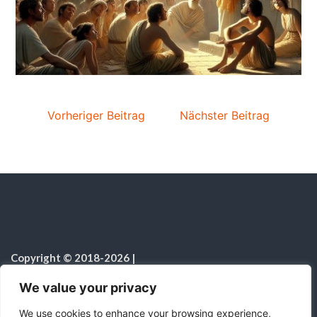
Vorheriger Beitrag
Nächster Beitrag
Copyright © 2018-2026
|
Sabbatschule.Christliche Ressourcen
|
Alle Rechte vorbehalten
|
We value your privacy
Hinweis zur Nutzung von KI
We use cookies to enhance your browsing experience,