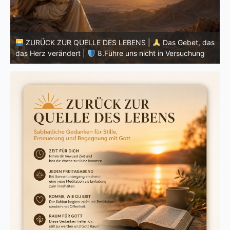
ZURÜCK ZUR QUELLE DES LEBENS |
Das Gebet, das
as
das Herz verändert |
7.Wie auch wir vergeben unsern
d
Schuldigern
K