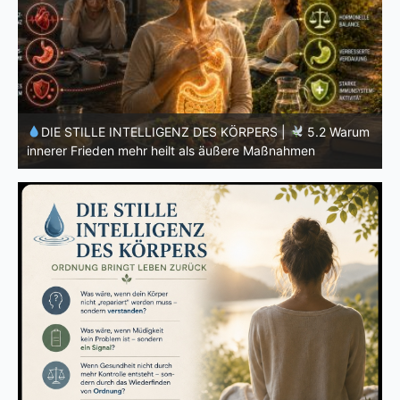
m
DIE STILLE INTELLIGENZ DES KÖRPERS |
5.1 Warum
Vertrauen mehr bewirkt als Kontrolle
E