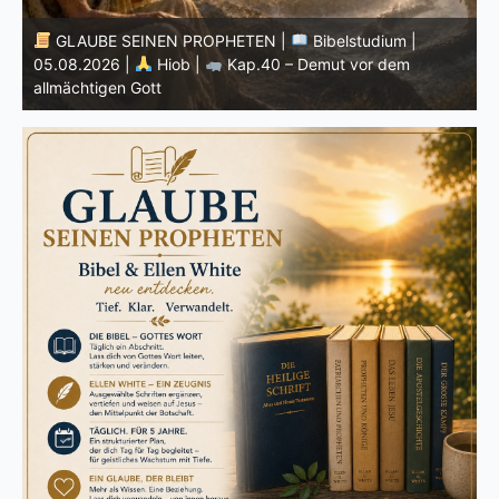
GLAUBE SEINEN PROPHETEN |
Bibelstudium |
04.08.2026 |
Hiob |
Kap.39 – Gottes Weisheit in der
0
Schöpfung
d