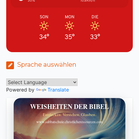
30%
10.8Km/h
SON
MON
DIE
34°
35°
33°
Sprache auswählen
Powered by
Translate
WEISHEITEN DER BIBEL
Entdecken. Verstehen. Glauben.
www.sabbatschule.christlicheressourcen.com