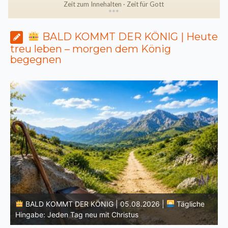
Zeit zum Innehalten · Zeit für Gott
*
*
*
BALD KOMMT DER KÖNIG | Heute
treu leben – morgen dem König
begegnen
BALD KOMMT DER KÖNIG | 04.08.2026 |
Lasst eure
Lichter brennen: Wachsamkeit im Alltag
H