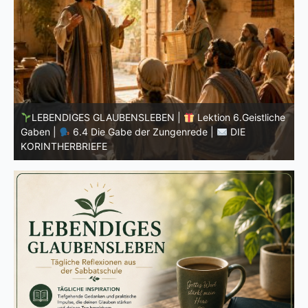
he
LEBENDIGES GLAUBENSLEBEN |
Lektion 6.Geistliche
Gaben |
6.3 Der bessere Weg |
DIE
G
KORINTHERBRIEFE
K