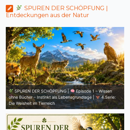
SPUREN DER SCHÖPFUNG |
Entdeckungen aus der Natur
SPUREN DER SCHÖPFUNG |
Einleitung zur vierten
V
Serie |
Die Weisheit im Tierreich
V