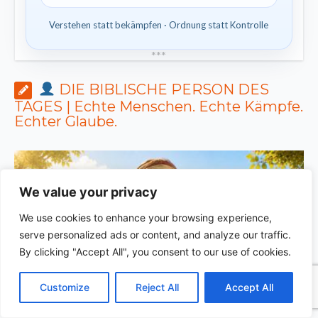
Verstehen statt bekämpfen · Ordnung statt Kontrolle
*
*
*
DIE BIBLISCHE PERSON DES
TAGES | Echte Menschen. Echte Kämpfe.
Echter Glaube.
We value your privacy
We use cookies to enhance your browsing experience,
serve personalized ads or content, and analyze our traffic.
By clicking "Accept All", you consent to our use of cookies.
C
F
P
W
T
R
M
T
T
V
o
a
i
h
u
e
e
e
w
i
Customize
Reject All
Accept All
p
c
n
a
m
d
s
l
i
b
r
T
y
e
t
t
b
d
s
e
t
e
e
DIE BIBLISCHE PERSON DES TAGES | 04.08.2026 |
L
b
e
s
l
i
e
g
t
r