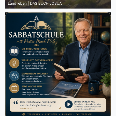
wahre Josua | DAS BUCH JOSUA
M