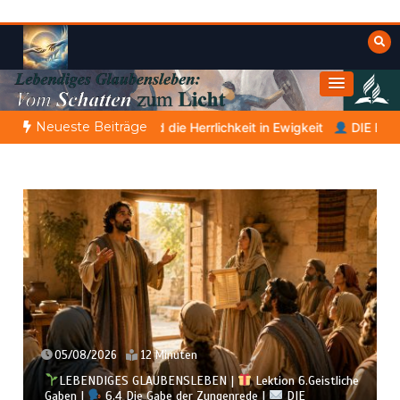
Zum
Inhalt
springen
Himmelwärts
Weisheiten der Bibel
Neueste Beiträge
eit in Ewigkeit
DIE BIBLISCHE PERSON DES TAGES | 07.08.202
05/08/2026
12 Minuten
LEBENDIGES GLAUBENSLEBEN |
Lektion 6.Geistliche
Gaben |
6.4 Die Gabe der Zungenrede |
DIE