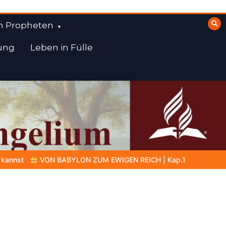
n Propheten
ung
Leben in Fülle
IGEN REICH | Kap.1 –
Miniserie 4:
Die prophetische Vorbere