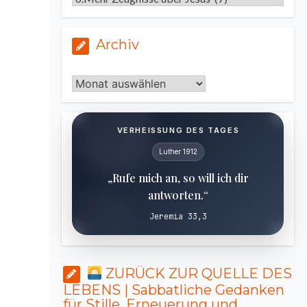
Archiv
Archiv
VERHEISSUNG DES TAGES
Luther 1912
„Rufe mich an, so will ich dir
antworten.“
Jeremia 33,3
ZURÜCK ZUR QUELLE DES
LEBENS | Sabbatliche Gedanken
für Stille, Erneuerung und