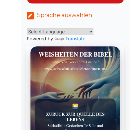
Sprache auswählen
Powered by
Translate
WEISHEITEN DER BIBEL
Entdecken. Verstehen. Glauben.
www.sabbatschule.christlicheressourcen.com
```
```
ZURÜCK ZUR QUELLE DES
LEBENS
Sabbatliche Gedanken für Stille und