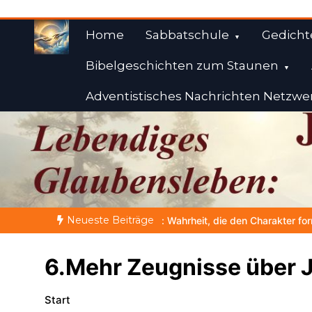
Zum
Inhalt
Home
Sabbatschule
Gedicht
springen
Bibelgeschichten zum Staunen
Adventistisches Nachrichten Netzwe
Weisheiten der Bibe
Himmelwärts
Neueste Beiträge
gt: Wahrheit, die den Charakter formt
NOCH WACH? | 06.08.202
6.Mehr Zeugnisse über 
Start