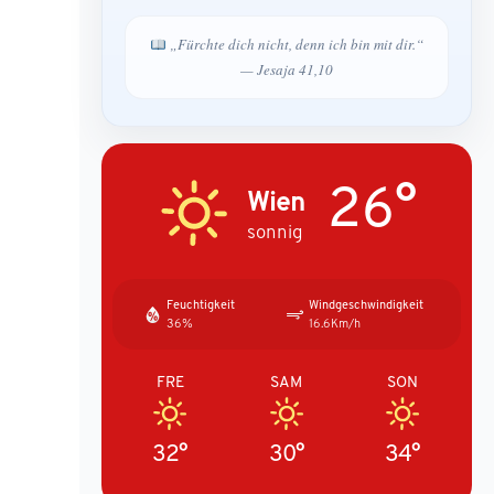
„Fürchte dich nicht, denn ich bin mit dir.“
— Jesaja 41,10
26°
Wien
sonnig
Feuchtigkeit
Windgeschwindigkeit
36%
16.6Km/h
FRE
SAM
SON
32°
30°
34°