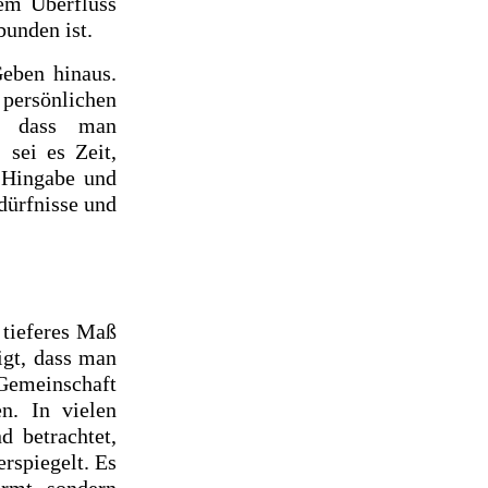
nem Überfluss
bunden ist.
Geben hinaus.
persönlichen
t, dass man
 sei es Zeit,
e Hingabe und
dürfnisse und
 tieferes Maß
igt, dass man
 Gemeinschaft
n. In vielen
d betrachtet,
erspiegelt. Es
ormt, sondern