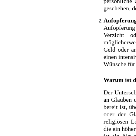
persönliche 
geschehen, d
Aufopferung
Aufopferung
Verzicht o
möglicherwei
Geld oder an
einen intens
Wünsche für 
Warum ist d
Der Untersch
an Glauben u
bereit ist, 
oder der Gl
religiösen L
die ein höher
ist ein Akt 