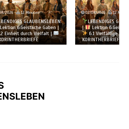
02/08/2026
12 Minuten
NSLEBEN
LEBENDIGES GLAUBENSLEBEN
 Gaben |
|
Lektion 6.Geistliche Gaben |
falt |
6.1 Vielfältige Gaben |
DIE
KORINTHERBRIEFE
S
ENSLEBEN