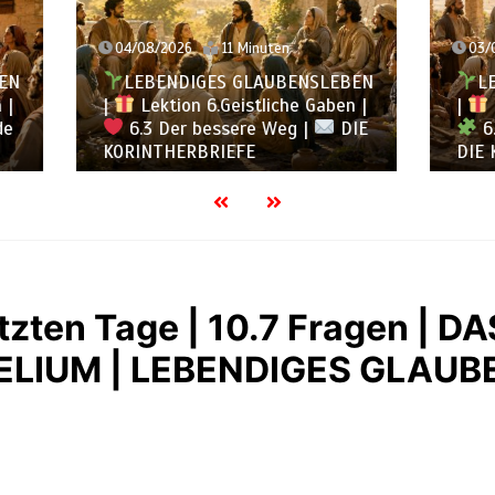
2026
11 Minuten
03/08/2026
12 Minuten
ENDIGES GLAUBENSLEBEN
LEBENDIGES GLAUBE
tion 6.Geistliche Gaben |
|
Lektion 6.Geistliche
Der bessere Weg |
DIE
6.2 Einheit durch Viel
HERBRIEFE
DIE KORINTHERBRIEFE
etzten Tage | 10.7 Fragen | DA
LIUM | LEBENDIGES GLAUB