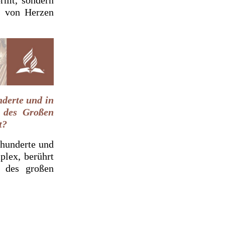
s von Herzen
nderte und in
v des Großen
t?
rhunderte und
plex, berührt
 des großen