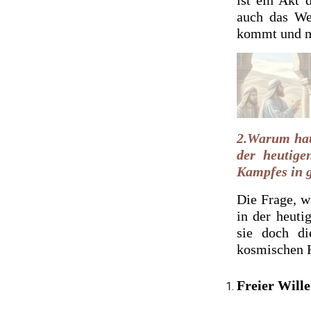
auch das We
kommt und mi
2.Warum hat 
der heutige
Kampfes in g
Die Frage, w
in der heuti
sie doch d
kosmischen K
Freier Will