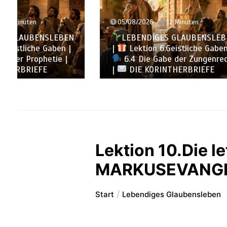
05/08/2026
12 Minuten
04/08/
LEBENDIGES GLAUBENSLEBEN
LEB
|
Lektion 6.Geistliche Gaben |
|
Lek
6.4 Die Gabe der Zungenrede
6.3 
|
DIE KORINTHERBRIEFE
KORINT
Lektion 10.Die l
MARKUSEVANGE
Start
Lebendiges Glaubensleben