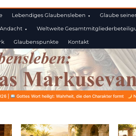
e
Lebendiges Glaubensleben
Glaube seine
Andacht
Weltweite Gesamtmitgliederbeteilig
rk
Glaubenspunkte
Kontakt
l
ahrheit, die den Charakter formt
NOCH WACH? | 06.08.2026 |