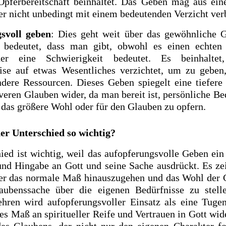
Opferbereitschaft beinhaltet. Das Geben mag aus ei
er nicht unbedingt mit einem bedeutenden Verzicht ver
svoll geben
: Dies geht weit über das gewöhnliche 
 bedeutet, dass man gibt, obwohl es einen echten 
der eine Schwierigkeit bedeutet. Es beinhalte
se auf etwas Wesentliches verzichtet, um zu geben,
dere Ressourcen. Dieses Geben spiegelt eine tiefer
iveren Glauben wider, da man bereit ist, persönliche Be
das größere Wohl oder für den Glauben zu opfern.
er Unterschied so wichtig?
ied ist wichtig, weil das aufopferungsvolle Geben ein
nd Hingabe an Gott und seine Sache ausdrückt. Es ze
über das normale Maß hinauszugehen und das Wohl der
aubenssache über die eigenen Bedürfnisse zu stelle
ehren wird aufopferungsvoller Einsatz als eine Tugen
es Maß an spiritueller Reife und Vertrauen in Gott wid
des Glaubens, der nicht nur den eigenen Charakter f