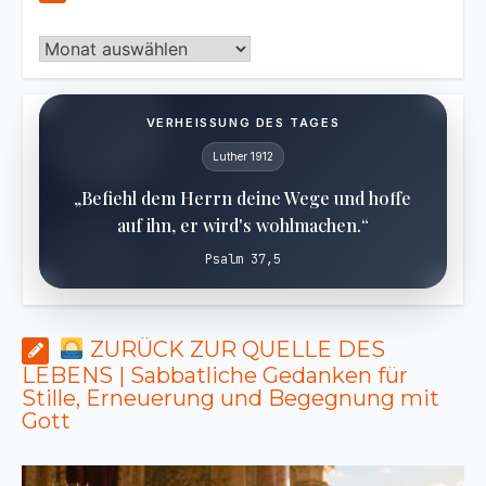
Archiv
VERHEISSUNG DES TAGES
Luther 1912
„Befiehl dem Herrn deine Wege und hoffe
auf ihn, er wird's wohlmachen.“
Psalm 37,5
ZURÜCK ZUR QUELLE DES
LEBENS | Sabbatliche Gedanken für
Stille, Erneuerung und Begegnung mit
Gott