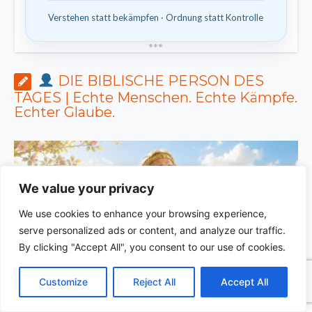
Verstehen statt bekämpfen · Ordnung statt Kontrolle
*
*
*
DIE BIBLISCHE PERSON DES
TAGES | Echte Menschen. Echte Kämpfe.
Echter Glaube.
We value your privacy
We use cookies to enhance your browsing experience,
serve personalized ads or content, and analyze our traffic.
By clicking "Accept All", you consent to our use of cookies.
C
F
P
W
T
R
M
T
T
V
o
a
i
h
u
e
e
e
w
i
Customize
Reject All
Accept All
p
c
n
a
m
d
s
l
i
b
r
T
y
e
t
t
b
d
s
e
t
e
e
L
b
e
s
l
i
e
g
t
r
DIE BIBLISCHE PERSON DES TAGES | 03.08.2026 |