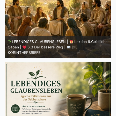
he
LEBENDIGES GLAUBENSLEBEN |
Lektion 6.Geistliche
Gaben |
6.2 Einheit durch Vielfalt |
DIE
G
KORINTHERBRIEFE
K