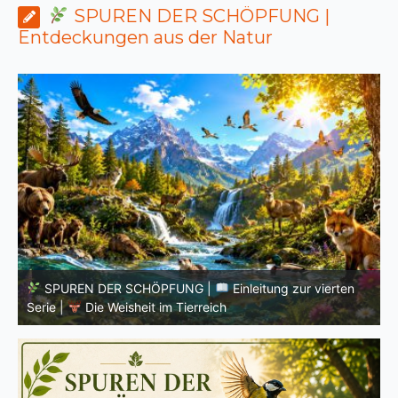
SPUREN DER SCHÖPFUNG |
Entdeckungen aus der Natur
SPUREN DER SCHÖPFUNG |
Episode 8 – Leben im
Verborgenen – Was Fische uns lehren |
Leben im
V
Verborgenen – Die Welt der Fische
V