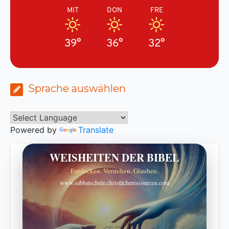
MIT
DON
FRE
39°
36°
32°
Sprache auswählen
Powered by
Translate
WEISHEITEN DER BIBEL
Entdecken. Verstehen. Glauben.
www.sabbatschule.christlicheressourcen.com
```
```