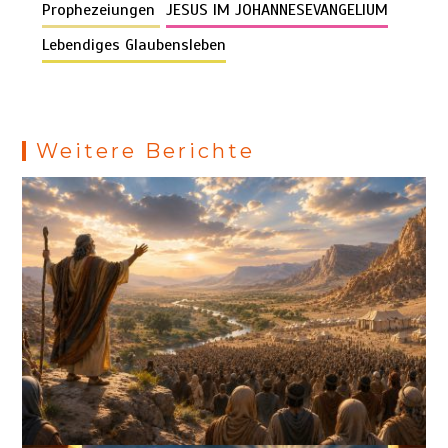
k
o
p
er
m
es
Prophezeiungen
JESUS IM JOHANNESEVANGELIUM
k
p
s
Lebendiges Glaubensleben
Weitere Berichte