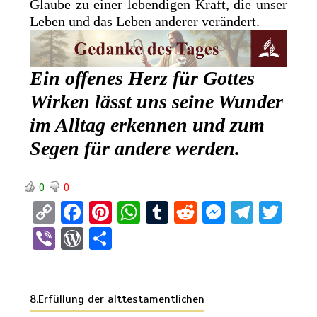
Glaube zu einer lebendigen Kraft, die unser
Leben und das Leben anderer verändert.
Ein offenes Herz für Gottes
Wirken lässt uns seine Wunder
im Alltag erkennen und zum
Segen für andere werden.
0
0
C
F
Pi
W
T
R
M
T
T
o
a
nt
h
u
e
es
el
wi
Vi
W
T
py
ce
er
at
m
d
se
e
tt
b
or
eil
Li
b
es
s
bl
di
n
gr
er
er
d
e
n
o
t
A
r
t
g
a
8.Erfüllung der alttestamentlichen
Pr
n