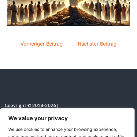
Vorheriger Beitrag
Nächster Beitrag
Copyright © 2018-2026
|
Sabbatschule.Christliche Ressourcen
|
Alle Rechte vorbehalten
|
We value your privacy
Hinweis zur Nutzung von KI
We use cookies to enhance your browsing experience,
serve personalized ads or content, and analyze our traffic.