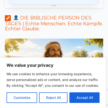
*
*
*
DIE BIBLISCHE PERSON DES
TAGES | Echte Menschen. Echte Kämpfe.
Echter Glaube.
We value your privacy
We use cookies to enhance your browsing experience,
serve personalized ads or content, and analyze our traffic.
By clicking "Accept All", you consent to our use of cookies.
C
F
P
W
T
R
M
T
T
V
DIE BIBLISCHE PERSON DES TAGES | 04.08.2026 |
o
a
i
h
u
e
e
e
w
i
Melchisedek – der König des Friedens und Priester des
Customize
Reject All
Accept All
p
c
n
a
m
d
s
l
i
b
r
T
Höchsten
S
y
e
t
t
b
d
s
e
t
e
e
L
b
e
s
l
i
e
g
t
r