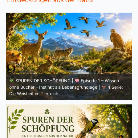
SPUREN DER SCHÖPFUNG |
Einleitung zur vierten
V
Serie |
Die Weisheit im Tierreich
V