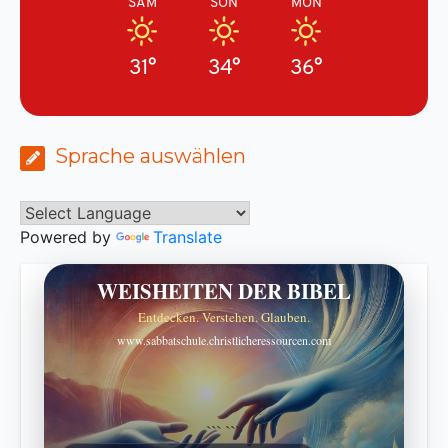
SAM
SON
MON
31°
34°
36°
Sprache auswählen
Powered by
Translate
WEISHEITEN DER BIBEL
Entdecken. Verstehen. Glauben.
www.sabbatschule.christlicheressourcen.com
```
```