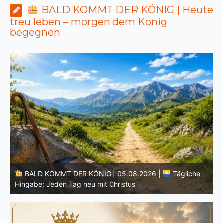
BALD KOMMT DER KÖNIG | Heute
treu leben – morgen dem König
begegnen
BALD KOMMT DER KÖNIG | 04.08.2026 |
Lasst eure
Lichter brennen: Wachsamkeit im Alltag
H