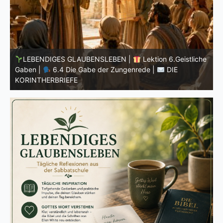
he
LEBENDIGES GLAUBENSLEBEN |
Lektion 6.Geistliche
Gaben |
6.3 Der bessere Weg |
DIE
G
KORINTHERBRIEFE
K