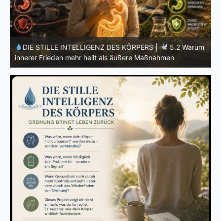
m
DIE STILLE INTELLIGENZ DES KÖRPERS |
5.1 Warum
Vertrauen mehr bewirkt als Kontrolle
E