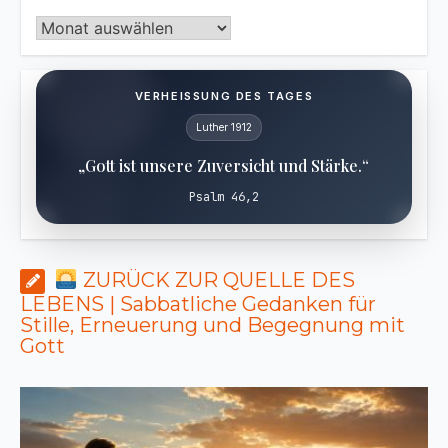
Archiv
VERHEISSUNG DES TAGES
Luther 1912
„Gott ist unsere Zuversicht und Stärke.“
Psalm 46,2
ZURÜCK ZUR QUELLE DES
LEBENS | Sabbatliche Gedanken für
Stille, Erneuerung und Begegnung mit
Gott