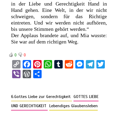
in der Liebe und Gerechtigkeit Hand in
Hand gehen. Eine Welt, in der wir nicht
schweigen, sondern für das Richtige
eintreten. Und wir werden nicht aufhören,
bis unsere Stimmen gehört werden.“
Der Applaus brandete auf, und Mia wusste:
Sie war auf dem richtigen Weg.
0
0
C
F
Pi
W
T
R
M
T
T
o
a
nt
h
u
e
es
el
wi
Vi
W
T
py
ce
er
at
m
d
se
e
tt
b
or
eil
Li
b
es
s
bl
di
n
gr
er
er
d
e
n
o
t
A
r
t
g
a
6.Gottes Liebe zur Gerechtigkeit
GOTTES LIEBE
Pr
n
k
o
p
er
m
es
UND GERECHTIGKEIT
Lebendiges Glaubensleben
k
p
s