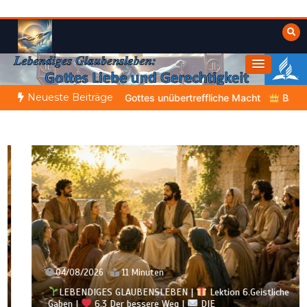
Zum
Inhalt
springen
Himmelwärts
Weisheiten der Bibel
Neueste Beiträge
Gottes unübertreffliche Macht
BALD KOMMT DER KÖNIG | 06.0
04/08/2026
11 Minuten
LEBENDIGES GLAUBENSLEBEN |
Lektion 6.Geistliche
Gaben |
6.3 Der bessere Weg |
DIE