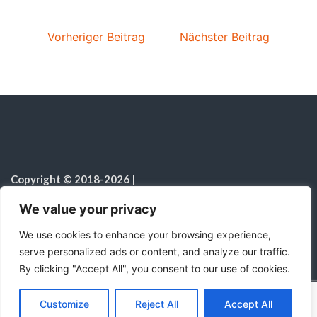
Vorheriger Beitrag
Nächster Beitrag
Copyright © 2018-2026
|
Sabbatschule.Christliche Ressourcen
|
Alle Rechte vorbehalten
|
We value your privacy
Hinweis zur Nutzung von KI
We use cookies to enhance your browsing experience,
serve personalized ads or content, and analyze our traffic.
By clicking "Accept All", you consent to our use of cookies.
C
F
P
W
T
R
M
T
T
V
o
a
i
h
u
e
e
e
w
i
Mit Stolz präsentiert von WordPress
|
Theme:
Color
Customize
Reject All
Accept All
p
c
n
a
m
d
s
l
i
b
r
T
NewsMagazine WordPress Theme
von
Postmagthemes