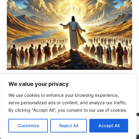
We value your privacy
Vorheriger Beitrag
Nächster Beitrag
We use cookies to enhance your browsing experience,
serve personalized ads or content, and analyze our traffic.
By clicking "Accept All", you consent to our use of cookies.
C
F
P
W
T
R
M
T
T
V
o
a
i
h
u
e
e
e
w
i
Customize
Reject All
Accept All
p
c
n
a
m
d
s
l
i
b
r
T
y
e
t
t
b
d
s
e
t
e
e
L
b
e
s
l
i
e
g
t
r