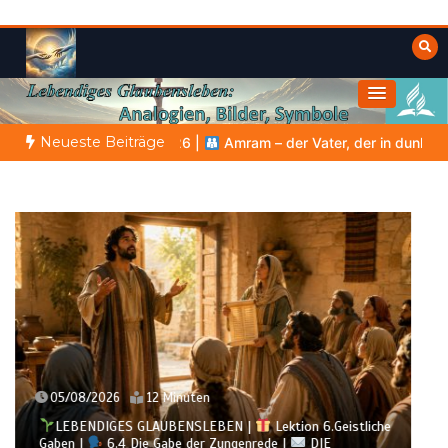
Zum
Inhalt
springen
Himmelwärts
Weisheiten der Bibel
Neueste Beiträge
Amram – der Vater, der in dunkler Zeit Glauben weitergab
GLAU
04/08/2026
11 Minuten
LEBENDIGES GLAUBENSLEBEN |
Lektion 6.Geistliche
Gaben |
6.3 Der bessere Weg |
DIE