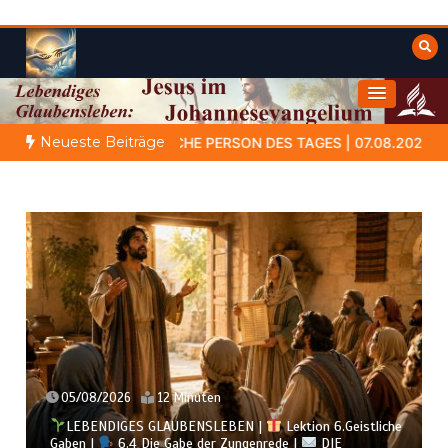
Zum
Inhalt
springen
Himmelwärts
Weisheiten der Bibel
Neueste Beiträge
E PERSON DES TAGES | 07.08.2026 |
Amram – der Vater, der in 
05/08/2026
12 Minuten
LEBENDIGES GLAUBENSLEBEN |
Lektion 6.Geistliche
Gaben |
6.4 Die Gabe der Zungenrede |
DIE