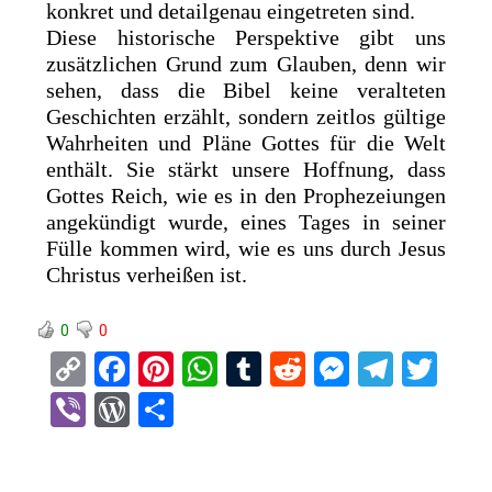
konkret und detailgenau eingetreten sind.
Diese historische Perspektive gibt uns
zusätzlichen Grund zum Glauben, denn wir
sehen, dass die Bibel keine veralteten
Geschichten erzählt, sondern zeitlos gültige
Wahrheiten und Pläne Gottes für die Welt
enthält. Sie stärkt unsere Hoffnung, dass
Gottes Reich, wie es in den Prophezeiungen
angekündigt wurde, eines Tages in seiner
Fülle kommen wird, wie es uns durch Jesus
Christus verheißen ist.
0
0
C
F
Pi
W
T
R
M
T
T
o
a
nt
h
u
e
es
el
wi
Vi
W
T
py
ce
er
at
m
d
se
e
tt
b
or
eil
Li
b
es
s
bl
di
n
gr
er
er
d
e