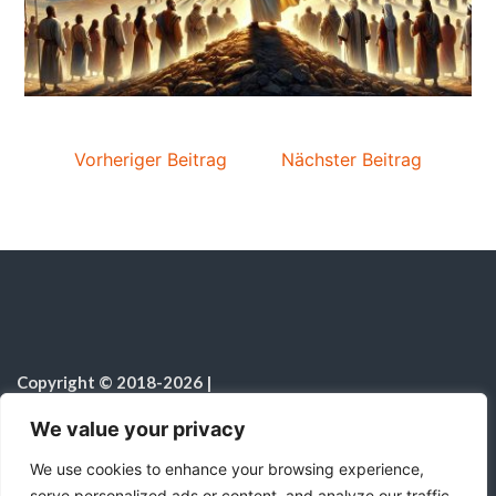
Vorheriger Beitrag
Nächster Beitrag
Copyright © 2018-2026
|
Sabbatschule.Christliche Ressourcen
|
Alle Rechte vorbehalten
|
We value your privacy
Hinweis zur Nutzung von KI
We use cookies to enhance your browsing experience,
serve personalized ads or content, and analyze our traffic.