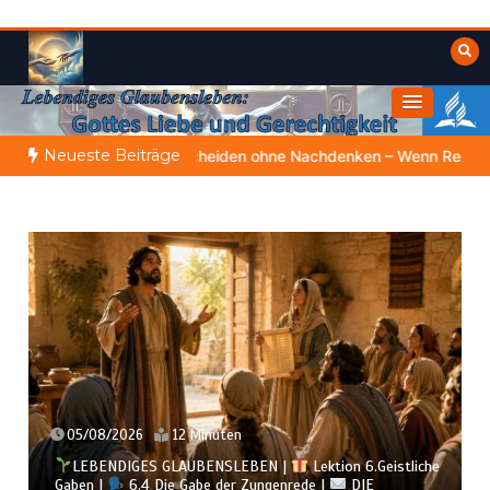
Zum
Inhalt
springen
Himmelwärts
Weisheiten der Bibel
Neueste Beiträge
hne Nachdenken – Wenn Reaktion klüger ist als Reflexion |
4.Serie
04/08/2026
11 Minuten
che
LEBENDIGES GLAUBENSLEBEN |
Lektion 6.Geistliche
Gaben |
6.3 Der bessere Weg |
DIE