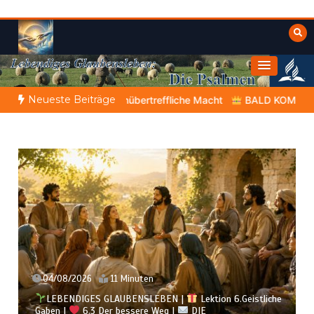
Zum
Inhalt
springen
Himmelwärts
Weisheiten der Bibel
Neueste Beiträge
tes unübertreffliche Macht
BALD KOMMT DER KÖNIG | 06.08.2
04/08/2026
11 Minuten
LEBENDIGES GLAUBENSLEBEN |
Lektion 6.Geistliche
Gaben |
6.3 Der bessere Weg |
DIE