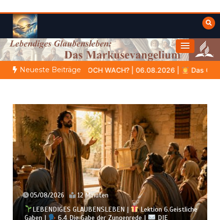
Zum
Inhalt
springen
Himmelwärts
Weisheiten der Bibel
Neueste Beiträge
mt
NOCH WACH? | 06.08.2026 |
Das Größte, was du geben 
05/08/2026
12 Minuten
LEBENDIGES GLAUBENSLEBEN |
Lektion 6.Geistliche
Gaben |
6.4 Die Gabe der Zungenrede |
DIE