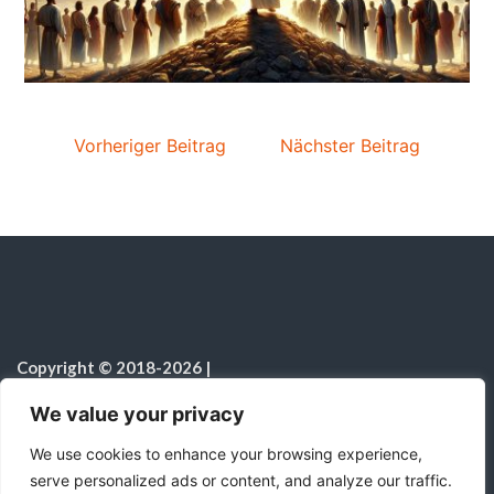
Vorheriger Beitrag
Nächster Beitrag
Copyright © 2018-2026
|
Sabbatschule.Christliche Ressourcen
|
Alle Rechte vorbehalten
|
We value your privacy
Hinweis zur Nutzung von KI
We use cookies to enhance your browsing experience,
serve personalized ads or content, and analyze our traffic.