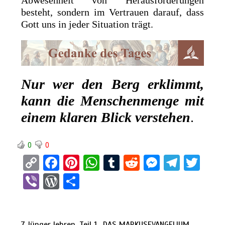
besteht, sondern im Vertrauen darauf, dass
Gott uns in jeder Situation trägt.
Nur wer den Berg erklimmt,
kann die Menschenmenge mit
einem klaren Blick verstehen
.
0
0
C
F
Pi
W
T
R
M
T
T
o
a
nt
h
u
e
es
el
wi
Vi
W
T
py
ce
er
at
m
d
se
e
tt
b
or
eil
Li
b
es
s
bl
di
n
gr
er
er
d
e
7.Jünger lehren, Teil 1
DAS MARKUSEVANGELIUM