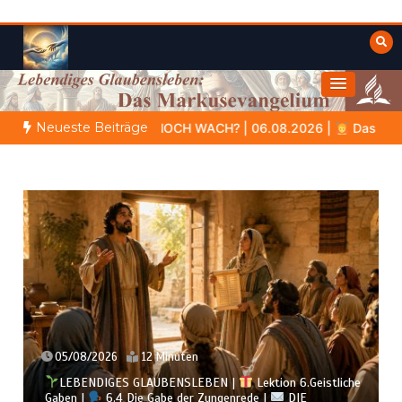
Zum
Inhalt
springen
Himmelwärts
Weisheiten der Bibel
Neueste Beiträge
er formt
NOCH WACH? | 06.08.2026 |
Das Größte, was du g
05/08/2026
12 Minuten
LEBENDIGES GLAUBENSLEBEN |
Lektion 6.Geistliche
Gaben |
6.4 Die Gabe der Zungenrede |
DIE