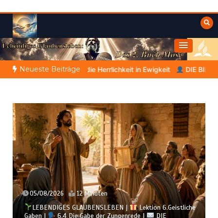
Zum
Inhalt
springen
Himmelwärts
Weisheiten der Bibel
Neueste Beiträge
Herrlichkeit in Ewigkeit
DIE BIBLISCHE PERSON DES TAGES | 0
05/08/2026
12 Minuten
LEBENDIGES GLAUBENSLEBEN |
Lektion 6.Geistliche
Gaben |
6.4 Die Gabe der Zungenrede |
DIE