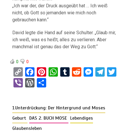
„Ich war der, der Druck ausgeübt hat … Ich weiß
nicht, ob Gott so jemanden wie mich noch
gebrauchen kann.“
David legte die Hand auf seine Schulter. „Glaub mir,
ich weiß, was es heißt, alles zu verlieren. Aber
manchmal ist genau das der Weg zu Gott.“
0
0
C
F
Pi
W
T
R
M
T
T
o
a
nt
h
u
e
es
el
wi
Vi
W
T
py
ce
er
at
m
d
se
e
tt
b
or
eil
Li
b
es
s
bl
di
n
gr
er
er
d
e
n
o
t
A
r
t
g
a
1.Unterdrückung: Der Hintergrund und Moses
Pr
n
k
o
p
er
m
es
Geburt
DAS 2. BUCH MOSE
Lebendiges
k
p
s
Glaubensleben