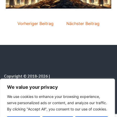
Vorheriger Beitrag
Nächster Beitrag
Copyright © 2018-2026
|
Sabbatschule.Christliche Ressourcen
|
Alle Rechte vorbehalten
|
We value your privacy
Hinweis zur Nutzung von KI
We use cookies to enhance your browsing experience,
serve personalized ads or content, and analyze our traffic.
By clicking "Accept All", you consent to our use of cookies.
C
F
P
W
T
R
M
T
T
V