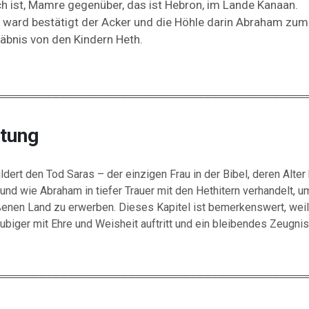
ch
ist,
Mamre
gegenüber,
das
ist
Hebron,
im
Lande
Kanaan.
o
ward
bestätigt
der
Acker
und
die
Höhle
darin
Abraham
zum
räbnis
von
den
Kindern
Heth.
═════════════════════════════════════════
itung
ildert
den
Tod
Saras –
der
einzigen
Frau
in
der
Bibel,
deren
Alter
und
wie
Abraham
in
tiefer
Trauer
mit
den
Hethitern
verhandelt,
u
ßenen
Land
zu
erwerben.
Dieses
Kapitel
ist
bemerkenswert,
wei
äubiger
mit
Ehre
und
Weisheit
auftritt
und
ein
bleibendes
Zeugni
═════════════════════════════════════════