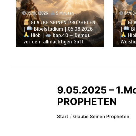
05/08/2026
5 Minuten
04/08/
GLAUBE SEINEN PROPHETEN
GLA
|
Bibelstudium | 05.08.2026 |
|
Bib
Hiob |
Kap.40 – Demut
Hiob
vor dem allmächtigen Gott
Weishei
9.05.2025 – 1.M
PROPHETEN
Start
Glaube Seinen Propheten