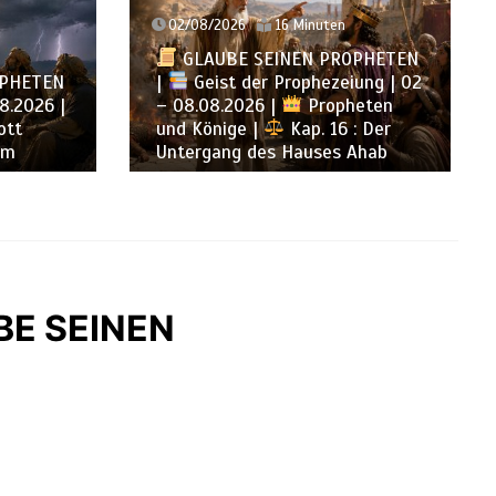
02/08/2026
16 Minuten
GLAUBE SEINEN PROPHETEN
PHETEN
|
Geist der Prophezeiung | 02
8.2026 |
– 08.08.2026 |
Propheten
tt
und Könige |
Kap. 16 : Der
rm
Untergang des Hauses Ahab
UBE SEINEN