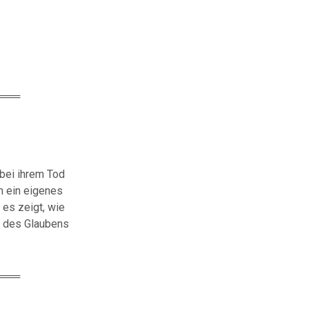
═══
bei
ihrem
Tod
m
ein
eigenes
l
es
zeigt,
wie
s
des
Glaubens
═══