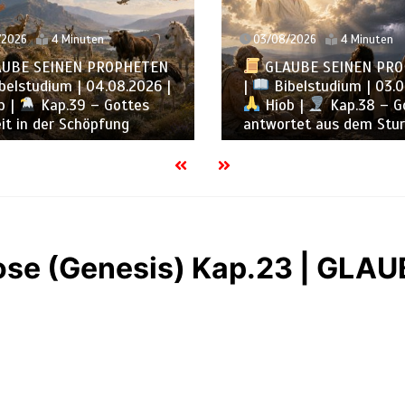
2026
4 Minuten
03/08/2026
4 Minuten
UBE SEINEN PROPHETEN
GLAUBE SEINEN PRO
elstudium | 04.08.2026 |
|
Bibelstudium | 03.0
 |
Kap.39 – Gottes
Hiob |
Kap.38 – Go
t in der Schöpfung
antwortet aus dem Stu
ose (Genesis) Kap.23 | GLA