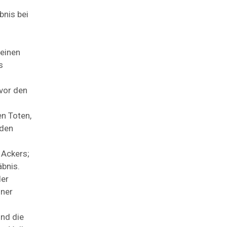
bnis
bei
einen
s
vor
den
en
Toten,
den
s
Ackers;
bnis.
der
iner
und
die