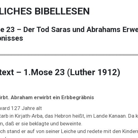
LICHES BIBELLESEN
e 23 – Der Tod Saras und Abrahams Erwe
bnisses
═════════════════════════════════════════
text – 1.Mose 23 (Luther 1912)
irbt. Abraham erwirbt ein Erbbegräbnis
ward
127
Jahre
alt
tarb
in
Kirjath-
Arba,
das
Hebron
heißt,
im
Lande
Kanaan.
Da
m,
daß
er
sie
beklagte
und
beweinte.
ach
stand
er
auf
von
seiner
Leiche
und
redete
mit
den
Kinde