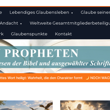
e
Lebendiges Glaubensleben
Glaube seine
Andacht
Weltweite Gesamtmitgliederbeteilig
rk
Glaubenspunkte
Kontakt
l
, die den Charakter formt
NOCH WACH? | 06.08.2026 |
Das G