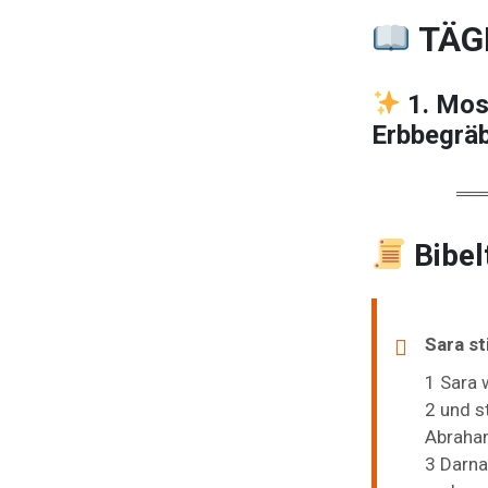
TÄG
1. Mos
Erbbegrä
══
Bibel
Sara st
1
Sara
2
und
s
Abraha
3
Darn