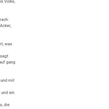
es
Volks,
rach:
Acker,
rt;
was
sagt
auf
gang
n
und
mit
s
und
ein
s,
die