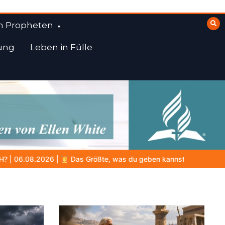
n Propheten
ung
Leben in Fülle
rößte, was du geben kannst
VON BABYLON ZUM EWIGEN REICH