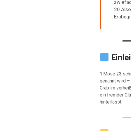
zwiefa
20
Als
Erbbeg
══
Einle
1.Mose
23
sch
genannt
wird –
Grab
im
verhei
ein
fremder
Gl
hinterlässt.
══