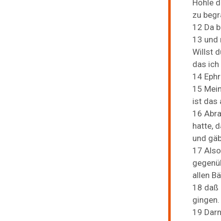
Höhle
d
zu
beg
12
Da
b
13
und
Willst
d
das
ich
14
Eph
15
Mei
ist
das
16
Abr
hatte,
d
und
gä
17
Als
gegenü
allen
B
18
daß
gingen.
19
Dar