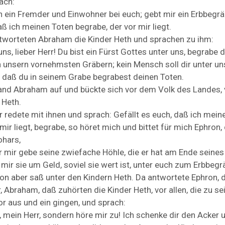
ach:
in
ein
Fremder
und
Einwohner
bei
euch;
gebt
mir
ein
Erbbegrä
aß
ich
meinen
Toten
begrabe,
der
vor
mir
liegt.
tworteten
Abraham
die
Kinder
Heth
und
sprachen
zu
ihm:
uns,
lieber
Herr!
Du
bist
ein
Fürst
Gottes
unter
uns,
begrabe
d
n
unsern
vornehmsten
Gräbern;
kein
Mensch
soll
dir
unter
un
,
daß
du
in
seinem
Grabe
begrabest
deinen
Toten.
and
Abraham
auf
und
bückte
sich
vor
dem
Volk
des
Landes,
n
Heth.
r
redete
mit
ihnen
und
sprach:
Gefällt
es
euch,
daß
ich
mein
mir
liegt,
begrabe,
so
höret
mich
und
bittet
für
mich
Ephron,
ohars,
r
mir
gebe
seine
zwiefache
Höhle,
die
er
hat
am
Ende
seine
e
mir
sie
um
Geld,
soviel
sie
wert
ist,
unter
euch
zum
Erbbegrä
ron
aber
saß
unter
den
Kindern
Heth.
Da
antwortete
Ephron,
r,
Abraham,
daß
zuhörten
die
Kinder
Heth,
vor
allen,
die
zu
se
or
aus
und
ein
gingen,
und
sprach:
,
mein
Herr,
sondern
höre
mir
zu!
Ich
schenke
dir
den
Acker