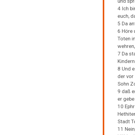
und
spr
4
Ich
b
euch,
d
5
Da
an
6
Höre
Toten
i
wehren
7
Da
st
Kinder
8
Und
e
der
vor
Sohn
Z
9
daß
e
er
geb
10
Eph
Hethite
Stadt
T
11
Nein