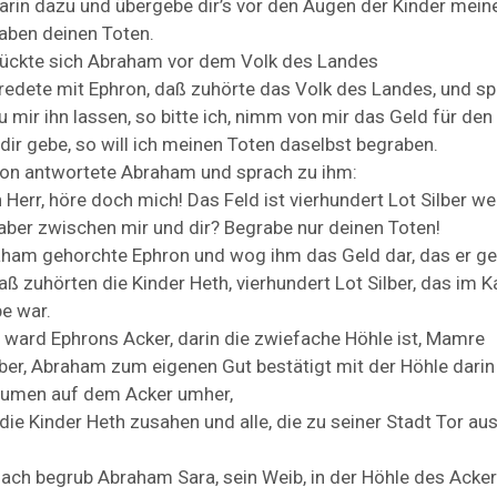
arin
dazu
und
übergebe
dir’s
vor
den
Augen
der
Kinder
mein
raben
deinen
Toten.
ückte
sich
Abraham
vor
dem
Volk
des
Landes
redete
mit
Ephron,
daß
zuhörte
das
Volk
des
Landes,
und
sp
u
mir
ihn
lassen,
so
bitte
ich,
nimm
von
mir
das
Geld
für
den
dir
gebe,
so
will
ich
meinen
Toten
daselbst
begraben.
ron
antwortete
Abraham
und
sprach
zu
ihm:
n
Herr,
höre
doch
mich!
Das
Feld
ist
vierhundert
Lot
Silber
we
aber
zwischen
mir
und
dir?
Begrabe
nur
deinen
Toten!
aham
gehorchte
Ephron
und
wog
ihm
das
Geld
dar,
das
er
ge
aß
zuhörten
die
Kinder
Heth,
vierhundert
Lot
Silber,
das
im
K
be
war.
o
ward
Ephrons
Acker,
darin
die
zwiefache
Höhle
ist,
Mamre
ber,
Abraham
zum
eigenen
Gut
bestätigt
mit
der
Höhle
dari
äumen
auf
dem
Acker
umher,
die
Kinder
Heth
zusahen
und
alle,
die
zu
seiner
Stadt
Tor
au
nach
begrub
Abraham
Sara,
sein
Weib,
in
der
Höhle
des
Acker