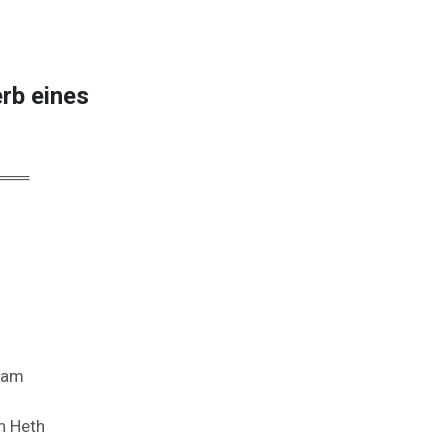
rb eines
═══
kam
rn
Heth