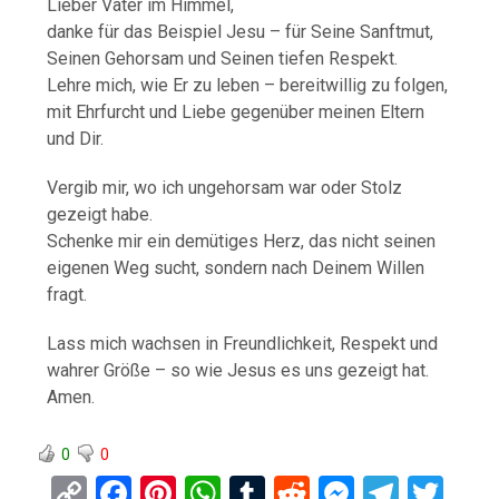
Lieber Vater im Himmel,
danke für das Beispiel Jesu – für Seine Sanftmut,
Seinen Gehorsam und Seinen tiefen Respekt.
Lehre mich, wie Er zu leben – bereitwillig zu folgen,
mit Ehrfurcht und Liebe gegenüber meinen Eltern
und Dir.
Vergib mir, wo ich ungehorsam war oder Stolz
gezeigt habe.
Schenke mir ein demütiges Herz, das nicht seinen
eigenen Weg sucht, sondern nach Deinem Willen
fragt.
Lass mich wachsen in Freundlichkeit, Respekt und
wahrer Größe – so wie Jesus es uns gezeigt hat.
Amen.
0
0
C
F
Pi
W
T
R
M
T
T