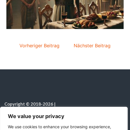
Vorheriger Beitrag
Nächster Beitrag
Copyright © 2018-2026
|
Sabbatschule.Christliche Ressourcen
|
Alle Rechte vorbehalten
|
We value your privacy
Hinweis zur Nutzung von KI
We use cookies to enhance your browsing experience,