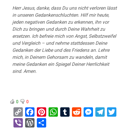
Herr Jesus, danke, dass Du uns nicht verloren lässt
in unseren Gedankenschluchten. Hilf mir heute,
jeden negativen Gedanken zu erkennen, ihn vor
Dich zu bringen und durch Deine Wahrheit zu
ersetzen. Ich befreie mich von Angst, Selbstzweifel
und Vergleich – und nehme stattdessen Deine
Gedanken der Liebe und des Friedens an. Lehre
mich, in Deinem Gehorsam zu wandeln, damit
meine Gedanken ein Spiegel Deiner Herrlichkeit
sind. Amen.
0
0
C
F
Pi
W
T
R
M
T
T
o
a
nt
h
u
e
es
el
wi
Vi
W
T
py
ce
er
at
m
d
se
e
tt