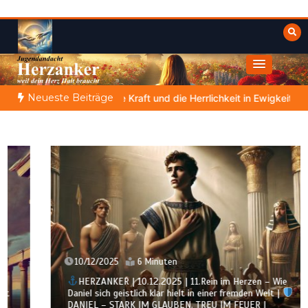
Zum
Inhalt
springen
Himmelwärts
Weisheiten der Bibel
Neueste Beiträge
die Kraft und die Herrlichkeit in Ewigkeit
DIE BIBLISCHE PERSO
10/12/2025
6 Minuten
HERZANKER | 10.12.2025 | 11.Rein im Herzen – Wie
Daniel sich geistlich klar hielt in einer fremden Welt |
DANIEL – STARK IM GLAUBEN. TREU IM FEUER |