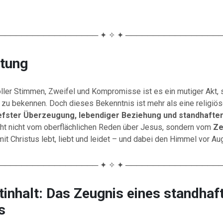
────────────────── ✦ ✧ ✦ ─────────────────
itung
oller Stimmen, Zweifel und Kompromisse ist es ein mutiger Akt, 
 zu bekennen. Doch dieses Bekenntnis ist mehr als eine religiös
iefster Überzeugung, lebendiger Beziehung und standhafte
ht nicht vom oberflächlichen Reden über Jesus, sondern vom
Ze
mit Christus lebt, liebt und leidet – und dabei den Himmel vor Au
────────────────── ✦ ✧ ✦ ─────────────────
inhalt: Das Zeugnis eines standhaf
s