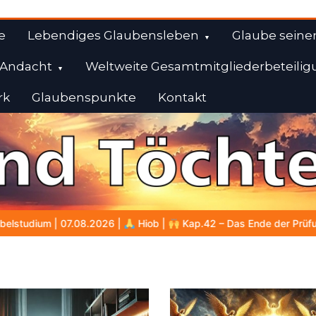
e
Lebendiges Glaubensleben
Glaube seine
Andacht
Weltweite Gesamtmitgliederbeteilig
rk
Glaubenspunkte
Kontakt
l
b |
Kap.42 – Das Ende der Prüfung
BALD KOMMT DER KÖNIG 