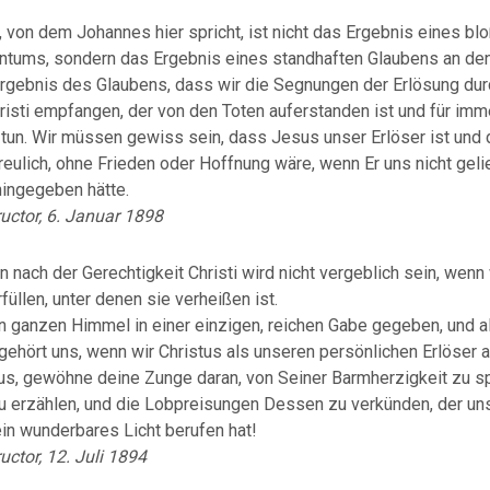
 von dem Johannes hier spricht, ist nicht das Ergebnis eines bl
tums, sondern das Ergebnis eines standhaften Glaubens an de
Ergebnis des Glaubens, dass wir die Segnungen der Erlösung dur
isti empfangen, der von den Toten auferstanden ist und für imme
u tun. Wir müssen gewiss sein, dass Jesus unser Erlöser ist und
reulich, ohne Frieden oder Hoffnung wäre, wenn Er uns nicht geli
hingegeben hätte.
ructor, 6. Januar 1898
 nach der Gerechtigkeit Christi wird nicht vergeblich sein, wenn 
üllen, unter denen sie verheißen ist.
en ganzen Himmel in einer einzigen, reichen Gabe gegeben, und a
gehört uns, wenn wir Christus als unseren persönlichen Erlöser 
us, gewöhne deine Zunge daran, von Seiner Barmherzigkeit zu s
u erzählen, und die Lobpreisungen Dessen zu verkünden, der un
ein wunderbares Licht berufen hat!
uctor, 12. Juli 1894