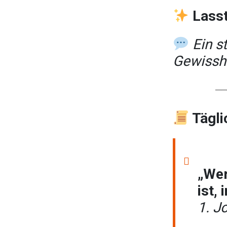
Lasst
Ein s
Gewissh
──
Tägli
„Wer
ist,
1. J