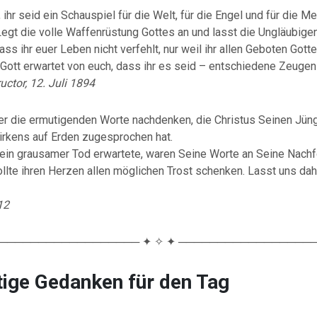
 ihr seid ein Schauspiel für die Welt, für die Engel und für die M
 Legt die volle Waffenrüstung Gottes an und lasst die Ungläubig
ss ihr euer Leben nicht verfehlt, nur weil ihr allen Geboten Gottes
 Gott erwartet von euch, dass ihr es seid – entschiedene Zeugen 
uctor, 12. Juli 1894
r die ermutigenden Worte nachdenken, die Christus Seinen Jün
rkens auf Erden zugesprochen hat.
 ein grausamer Tod erwartete, waren Seine Worte an Seine Nachfo
llte ihren Herzen allen möglichen Trost schenken. Lasst uns dahe
12
────────────────── ✦ ✧ ✦ ─────────────────
ige Gedanken für den Tag