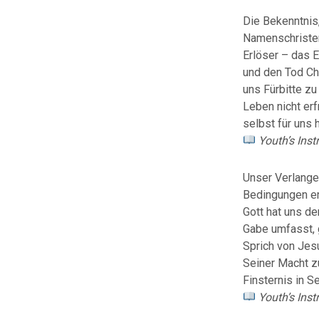
Die Bekenntnis,
Namenschristen
Erlöser – das 
und den Tod Chr
uns Fürbitte z
Leben nicht erf
selbst für uns 
Youth’s Inst
Unser Verlangen
Bedingungen erf
Gott hat uns d
Gabe umfasst, 
Sprich von Jes
Seiner Macht z
Finsternis in S
Youth’s Instr