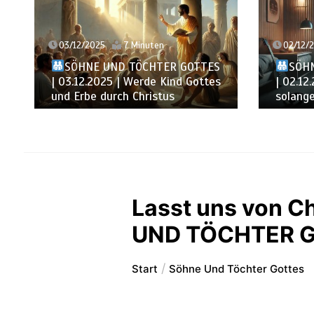
02/12/2025
6 Minuten
01/12/
SÖHNE UND TÖCHTER GOTTES
SÖH
| 02.12.2025 | Sucht den Herrn,
| 01.12.
solange Er zu finden ist
der Ver
Lasst uns von C
UND TÖCHTER 
Start
Söhne Und Töchter Gottes