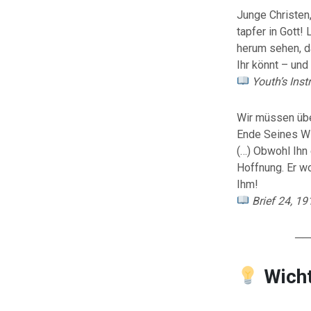
Junge Christen,
tapfer in Gott!
herum sehen, da
Ihr könnt – und
Youth’s Instr
Wir müssen übe
Ende Seines Wi
(…) Obwohl Ihn
Hoffnung. Er wo
Ihm!
Brief 24, 19
──
Wicht