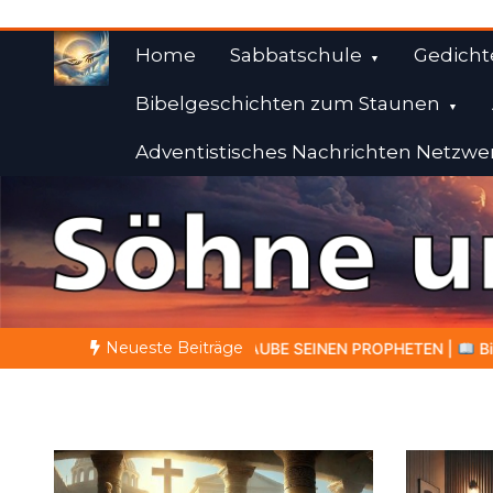
Zum
Inhalt
Home
Sabbatschule
Gedicht
springen
Bibelgeschichten zum Staunen
Adventistisches Nachrichten Netzwe
Weisheiten der Bibe
Himmelwärts
Neueste Beiträge
AUBE SEINEN PROPHETEN |
Bibelstudium | 07.08.2026 |
Hio