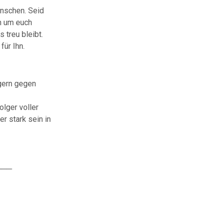
enschen. Seid
en um euch
 treu bleibt.
für Ihn.
gern gegen
lger voller
r stark sein in
───