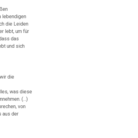
oßen
n lebendigen
ch die Leiden
r lebt, um für
 dass das
ebt und sich
wir die
lles, was diese
annehmen. (…)
prechen, von
s aus der