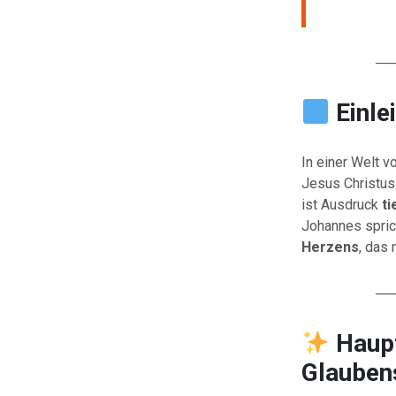
──
Einle
In einer Welt v
Jesus Christus
ist Ausdruck
t
Johannes spric
Herzens
, das 
──
Haupt
Glauben