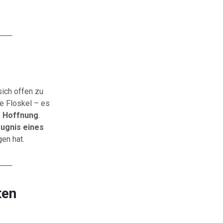
───
sich offen zu
e Floskel – es
r Hoffnung
.
ugnis eines
gen hat.
───
ten