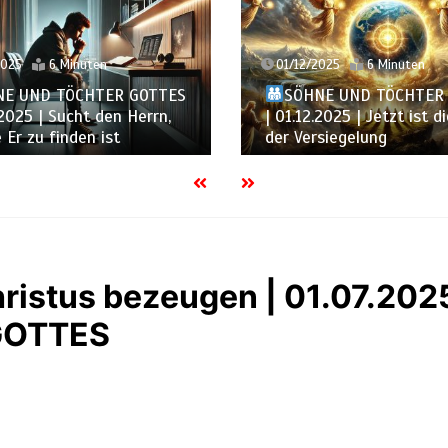
2025
6 Minuten
30/11/2025
6 Minuten
NE UND TÖCHTER GOTTES
SÖHNE UND TÖCHTE
2025 | Jetzt ist die Zeit
GOTTES | 30.11.2025 | W
siegelung
Ihm ähnlich
hristus bezeugen | 01.07.20
GOTTES