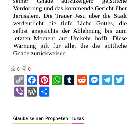
seiner Gnade aufzuzeigen: geistliche
Verdorrung und das kommende Gericht über
Jerusalem. Die Trauer Jesu über die Stadt
verdeutlicht die tiefe Liebe Gottes, die
selbst angesichts der Ablehnung bis zum
letzten Moment auf Umkehr hofft. Diese
Warnung gilt für alle, die die göttliche
Gnade zurückweisen.
0
0
C
F
Pi
W
T
R
M
T
T
o
a
nt
h
u
e
es
el
wi
Vi
W
T
py
ce
er
at
m
d
se
e
tt
b
or
eil
Li
b
es
s
bl
di
n
gr
er
er
d
e
n
o
t
A
r
t
g
a
Glaube seinen Propheten
Lukas
Pr
n
k
o
p
er
m
es
k
p