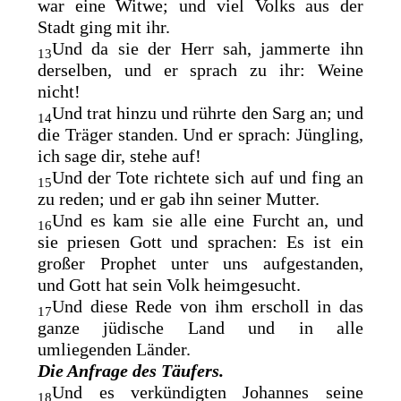
war eine Witwe; und viel Volks aus der
Stadt ging mit ihr.
Und da sie der Herr sah, jammerte ihn
13
derselben, und er sprach zu ihr: Weine
nicht!
Und trat hinzu und rührte den Sarg an; und
14
die Träger standen. Und er sprach: Jüngling,
ich sage dir, stehe auf!
Und der Tote richtete sich auf und fing an
15
zu reden; und
er gab ihn seiner Mutter.
Und es kam sie alle eine Furcht an, und
16
sie priesen Gott und sprachen: Es ist ein
großer Prophet unter uns aufgestanden,
und
Gott hat sein Volk heimgesucht.
Und diese Rede von ihm erscholl in das
17
ganze jüdische Land und in alle
umliegenden Länder.
Die Anfrage des Täufers.
Und es verkündigten Johannes seine
18