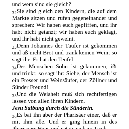
und wem sind sie gleich?
Sie sind gleich den Kindern, die auf dem
32
Markte sitzen und rufen gegeneinander und
sprechen: Wir haben euch gepfiffen, und ihr
habt nicht getanzt; wir haben euch geklagt,
und ihr habt nicht geweint.
Denn Johannes der Täufer ist gekommen
33
und aß nicht Brot und trank keinen Wein; so
sagt ihr: Er hat den Teufel.
Des Menschen Sohn ist gekommen, ißt
34
und trinkt; so sagt ihr: Siehe, der Mensch ist
ein Fresser und Weinsäufer, der Zöllner und
Sünder Freund!
Und die Weisheit muß sich rechtfertigen
35
lassen von allen ihren Kindern.
Jesu Salbung durch die Sünderin.
Es bat ihn aber der Pharisäer einer, daß er
36
mit ihm äße. Und er ging hinein in des
Pharisäers Haus und setzte sich zu Tisch.