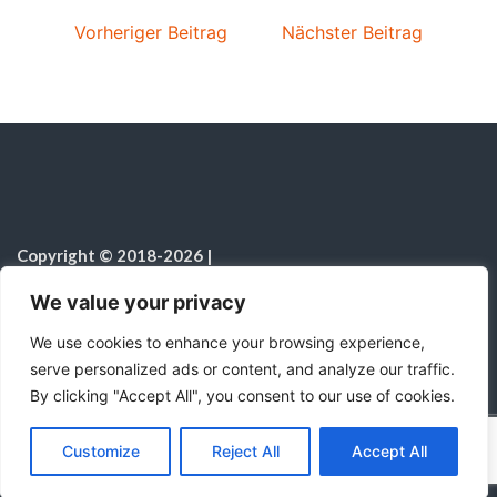
Vorheriger Beitrag
Nächster Beitrag
Copyright © 2018-2026
|
Sabbatschule.Christliche Ressourcen
|
Alle Rechte vorbehalten
|
We value your privacy
Hinweis zur Nutzung von KI
We use cookies to enhance your browsing experience,
serve personalized ads or content, and analyze our traffic.
By clicking "Accept All", you consent to our use of cookies.
C
F
P
W
T
R
M
T
T
V
o
a
i
h
u
e
e
e
w
i
Mit Stolz präsentiert von WordPress
|
Theme:
Color
Customize
Reject All
Accept All
p
c
n
a
m
d
s
l
i
b
r
T
NewsMagazine WordPress Theme
von
Postmagthemes
y
e
t
t
b
d
s
e
t
e
e
L
b
e
s
l
i
e
g
t
r