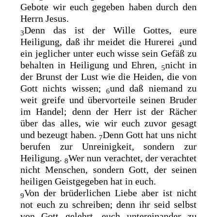
Gebote wir euch gegeben haben durch den
Herrn Jesus.
Denn das ist der Wille Gottes, eure
3
Heiligung
, daß ihr meidet die Hurerei
und
4
ein jeglicher unter euch wisse sein
Gefäß zu
behalten in Heiligung und Ehren,
nicht in
5
der Brunst der Lust wie die Heiden, die von
Gott nichts wissen;
und daß niemand zu
6
weit greife und übervorteile seinen Bruder
im Handel; denn der Herr ist der Rächer
über das alles, wie wir euch zuvor gesagt
und bezeugt haben.
Denn Gott hat uns nicht
7
berufen zur Unreinigkeit, sondern zur
Heiligung.
Wer nun verachtet, der verachtet
8
nicht Menschen, sondern Gott, der seinen
heiligen Geistgegeben hat in euch.
Von der
brüderlichen Liebe aber ist nicht
9
not euch zu schreiben; denn ihr seid
selbst
von Gott gelehrt, euch untereinander zu