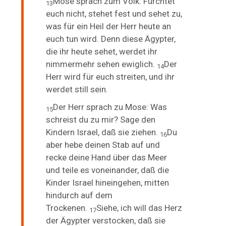
Mose sprach zum Volk: Fürchtet
13
euch nicht, stehet fest und sehet zu,
was für ein Heil der Herr heute an
euch tun wird. Denn diese Ägypter,
die ihr heute sehet, werdet ihr
nimmermehr sehen ewiglich.
Der
14
Herr wird für euch streiten, und ihr
werdet still sein.
Der Herr sprach zu Mose: Was
15
schreist du zu mir? Sage den
Kindern Israel, daß sie ziehen.
Du
16
aber hebe deinen Stab auf und
recke deine Hand über das Meer
und teile es voneinander, daß die
Kinder Israel hineingehen, mitten
hindurch auf dem
Trockenen.
Siehe, ich will das Herz
17
der Ägypter verstocken, daß sie