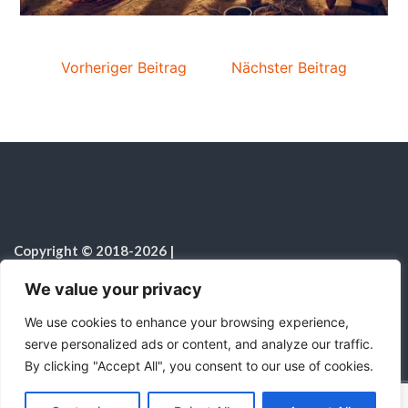
Vorheriger Beitrag
Nächster Beitrag
Copyright © 2018-2026
|
Sabbatschule.Christliche Ressourcen
|
Alle Rechte vorbehalten
|
We value your privacy
Hinweis zur Nutzung von KI
We use cookies to enhance your browsing experience,
serve personalized ads or content, and analyze our traffic.
By clicking "Accept All", you consent to our use of cookies.
C
F
P
W
T
R
M
T
T
V
o
a
i
h
u
e
e
e
w
i