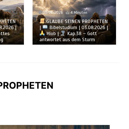
02/08/2026
16 Minuten
GLAUBE SEINEN PROPHETEN
PHETEN
|
Geist der Prophezeiung | 02
8.2026 |
– 08.08.2026 |
Propheten
tt
und Könige |
Kap. 16 : Der
rm
Untergang des Hauses Ahab
N PROPHETEN