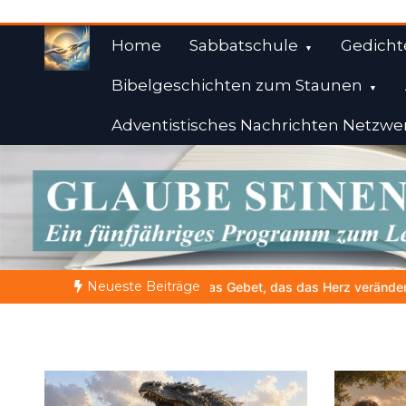
Zum
Inhalt
Home
Sabbatschule
Gedicht
springen
Bibelgeschichten zum Staunen
Adventistisches Nachrichten Netzwe
Weisheiten der Bibe
Himmelwärts
Neueste Beiträge
 das Herz verändert |
10.Denn dein ist das Reich und die Kraft un