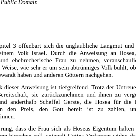
.
Public Domain
itel 3 offenbart sich die unglaubliche Langmut und
einem Volk Israel. Durch die Anweisung an Hosea,
 und ehebrecherische Frau zu nehmen, veranschauli
e Weise, wie sehr er um sein abtrünniges Volk buhlt, ob
wandt haben und anderen Göttern nachgehen.
 dieser Anweisung ist tiefgreifend. Trotz der Untreue 
Bereitschaft, sie zurückzunehmen und ihnen zu verg
und anderthalb Scheffel Gerste, die Hosea für die 
ren den Preis, den Gott bereit ist zu zahlen, 
innen.
rung, dass die Frau sich als Hoseas Eigentum halten 
en hingeben soll, spiegelt Gottes Verlangen wider, das