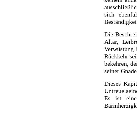
ausschließli
sich ebenfa
Beständigkeit
Die Beschrei
Altar, Leib
Verwüstung h
Rückkehr sein
bekehren, de
seiner Gnad
Dieses Kapit
Untreue sein
Es ist ein
Barmherzigke