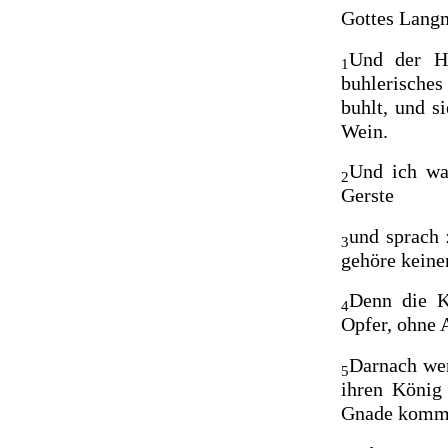
Gottes Langm
Und der H
1
buhlerisches
buhlt, und s
Wein.
Und ich war
2
Gerste
und sprach 
3
gehöre keine
Denn die
K
4
Opfer, ohne 
Darnach wer
5
ihren
König
Gnade kommen