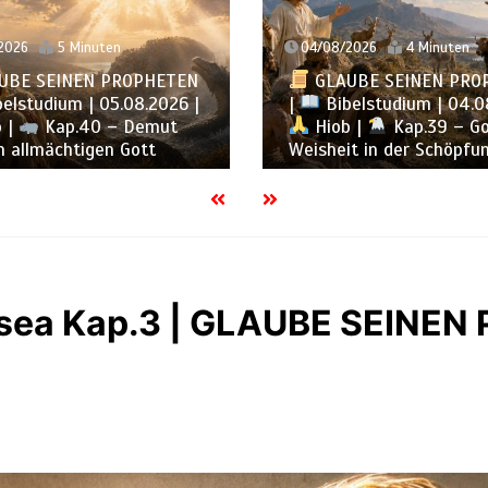
2026
4 Minuten
03/08/2026
4 Minuten
UBE SEINEN PROPHETEN
GLAUBE SEINEN PRO
elstudium | 04.08.2026 |
|
Bibelstudium | 03.0
 |
Kap.39 – Gottes
Hiob |
Kap.38 – Go
t in der Schöpfung
antwortet aus dem Stu
osea Kap.3 | GLAUBE SEINE