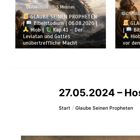
05/08/2026
5 Minuten
04/08/
GLAUBE SEINEN PROPHETEN
GLA
|
Bibelstudium | 05.08.2026 |
|
Bib
Hiob |
Kap.40 – Demut
Hiob
vor dem allmächtigen Gott
Weishei
27.05.2024 – H
Start
Glaube Seinen Propheten