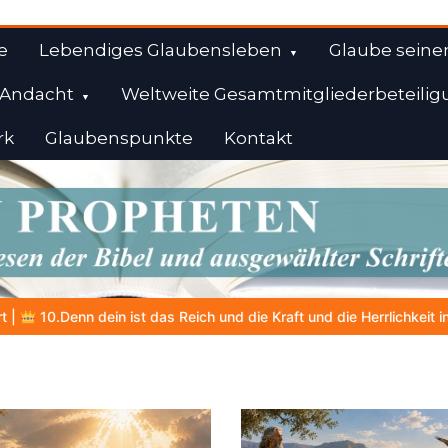
e
Lebendiges Glaubensleben
Glaube seine
Andacht
Weltweite Gesamtmitgliederbeteilig
rk
Glaubenspunkte
Kontakt
l
d die Herrlichkeit in Ewigkeit
DIE BIBLISCHE PERSON DES TAGE