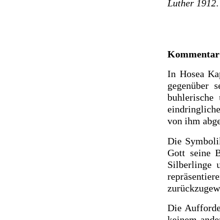
Luther 1912
Kommentar
In Hosea Kap
gegenüber s
buhlerische
eindringlich
von ihm abge
Die Symbolik
Gott seine 
Silberlinge 
repräsentie
zurückzugew
Die Aufforde
keinem ander