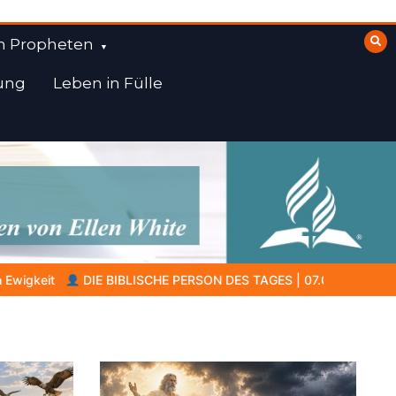
n Propheten
ung
Leben in Fülle
S | 07.08.2026 |
Amram – der Vater, der in dunkler Zeit Glauben