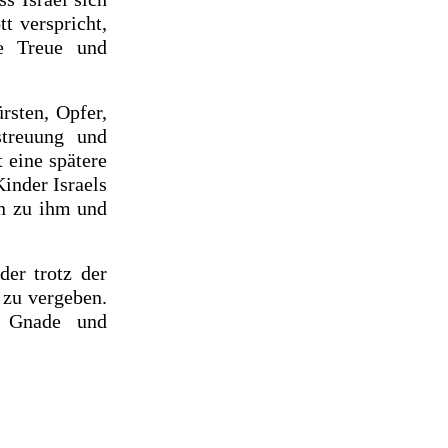
t verspricht,
ne Treue und
rsten, Opfer,
streuung und
 eine spätere
Kinder Israels
rn zu ihm und
der trotz der
 zu vergeben.
e Gnade und