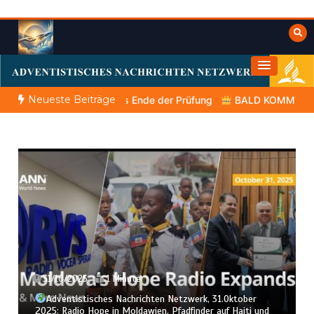
Zum
Inhalt
springen
Himmelwärts
Weisheiten der Bibel
Neueste Beiträge
Kap.42 – Das Ende der Prüfung
BALD KOMMT DER KÖNIG | 0
31/10/2025
1 Minute
Adventistisches Nachrichten Netzwerk, 31.Oktober
2025: Radio Hope in Moldawien, Pfadfinder auf Haiti und