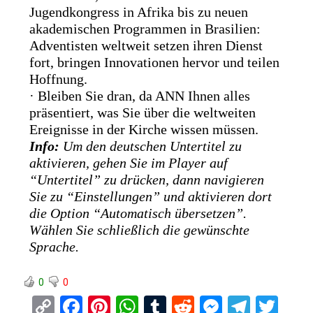
Jugendkongress in Afrika bis zu neuen
akademischen Programmen in Brasilien:
Adventisten weltweit setzen ihren Dienst
fort, bringen Innovationen hervor und teilen
Hoffnung.
· Bleiben Sie dran, da ANN Ihnen alles
präsentiert, was Sie über die weltweiten
Ereignisse in der Kirche wissen müssen.
Info:
Um den deutschen Untertitel zu
aktivieren, gehen Sie im Player auf
“Untertitel” zu drücken, dann navigieren
Sie zu “Einstellungen” und aktivieren dort
die Option “Automatisch übersetzen”.
Wählen Sie schließlich die gewünschte
Sprache.
0
0
C
F
Pi
W
T
R
M
T
T