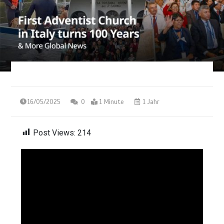
16/05/2025
0
1 Minute
1 Jahr
Post Views:
214