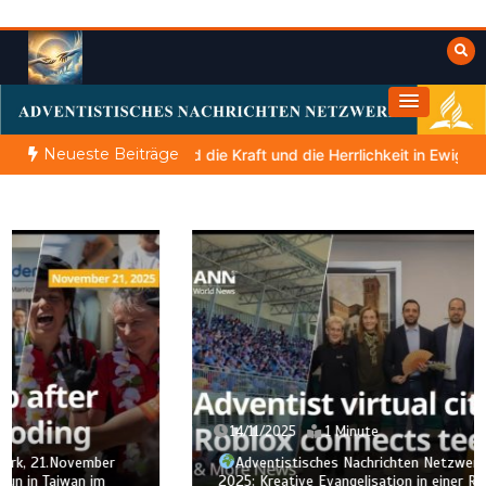
Zum
Inhalt
springen
Himmelwärts
Weisheiten der Bibel
Neueste Beiträge
as Reich und die Kraft und die Herrlichkeit in Ewigkeit
DIE BIBL
14/11/2025
1 Minute
Adventistisches Nachrichten Netzwerk, 14. November
2025: Kreative Evangelisation in einer Roblox-Stadt &