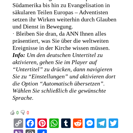
Südamerika bis hin zu Evangelisation in
säkularen Teilen Europas – Adventisten
setzen ihr Wirken weiterhin durch Glauben
und Dienst in Bewegung.
· Bleiben Sie dran, da ANN Ihnen alles
präsentiert, was Sie über die weltweiten
Ereignisse in der Kirche wissen müssen.
Info:
Um den deutschen Untertitel zu
aktivieren, gehen Sie im Player auf
“Untertitel” zu drücken, dann navigieren
Sie zu “Einstellungen” und aktivieren dort
die Option “Automatisch übersetzen”.
Wählen Sie schließlich die gewünschte
Sprache.
0
0
C
F
Pi
W
T
R
M
T
T
o
a
nt
h
u
e
es
el
wi