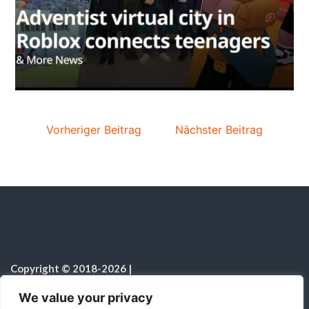
Vorheriger Beitrag
Nächster Beitrag
Copyright © 2018-2026
|
Sabbatschule.Christliche Ressourcen
|
Alle Rechte vorbehalten
|
We value your privacy
Hinweis zur Nutzung von KI