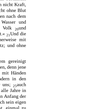
 nicht Kraft,
cht ohne Blut
ten nach dem
 Wasser und
es Volk
und
20
at.«
Und die
21
herweise mit
etz; und
ohne
em gereinigt
en, denn jene
o mit Händen
ndern in den
r uns;
auch
25
alle Jahre in
on Anfang der
ch sein eigen
st,
einmal
zu