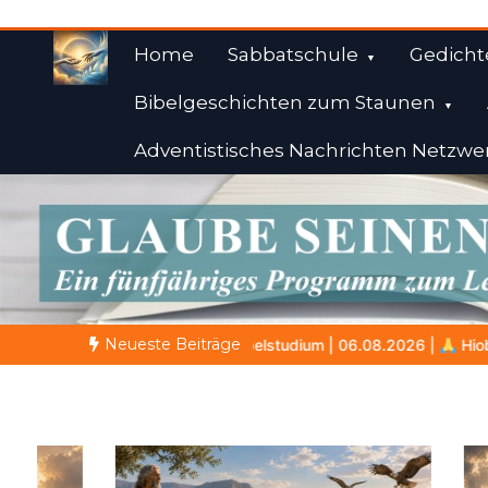
Zum
Inhalt
Home
Sabbatschule
Gedicht
springen
Bibelgeschichten zum Staunen
Adventistisches Nachrichten Netzwe
Weisheiten der Bibe
Himmelwärts
Neueste Beiträge
dium | 06.08.2026 |
Hiob |
Kap.41 – Der Leviatan und Gottes u