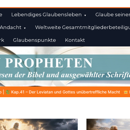
e
Lebendiges Glaubensleben
Glaube seine
Andacht
Weltweite Gesamtmitgliederbeteilig
rk
Glaubenspunkte
Kontakt
l
nübertreffliche Macht
BALD KOMMT DER KÖNIG | 06.08.2026 