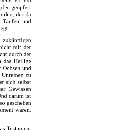
lche ist ein
fer geopfert
 den, der da
ei
Taufen und
legt.
er
zukünftigen
nicht mit der
cht durch der
 das Heilige
r Ochsen und
e Unreinen zu
er sich selbst
ser Gewissen
nd darum ist
 so geschehen
tament waren,
das Testament