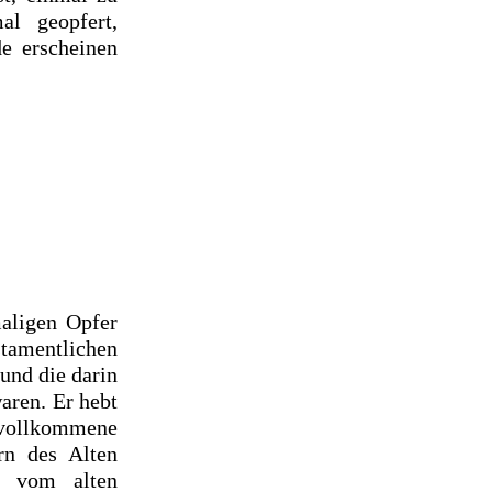
mal
geopfert,
e erscheinen
maligen Opfer
amentlichen
 und die darin
aren. Er hebt
e vollkommene
rn des Alten
g vom alten