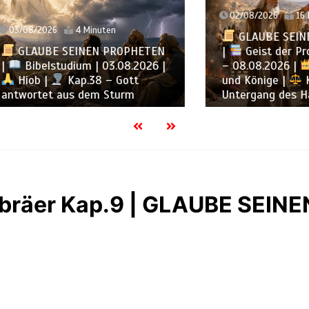
02/08/2026
16 Minuten
2026
4 Minuten
GLAUBE SEINEN PRO
UBE SEINEN PROPHETEN
|
Geist der Prophezei
elstudium | 03.08.2026 |
– 08.08.2026 |
Proph
 |
Kap.38 – Gott
und Könige |
Kap. 16 :
tet aus dem Sturm
Untergang des Hauses 
bräer Kap.9 | GLAUBE SEINE