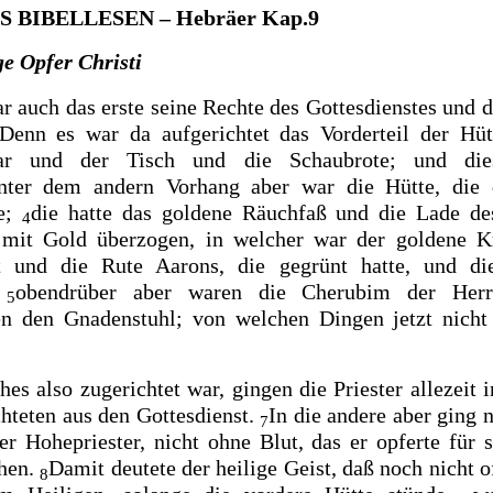
 BIBELLESEN – Hebräer Kap.9
e Opfer Christi
ar auch das erste seine Rechte des Gottesdienstes und d
Denn es war da aufgerichtet das Vorderteil der Hü
ar und der Tisch und die Schaubrote; und die
nter dem andern Vorhang aber war die Hütte, die
te;
die hatte das goldene Räuchfaß und die Lade de
4
n mit Gold überzogen, in welcher war der goldene 
ot und
die Rute Aarons, die gegrünt hatte, und
di
;
obendrüber aber waren die Cherubim der Herrl
5
ten den
Gnadenstuhl; von welchen Dingen jetzt nicht
.
hes also zugerichtet war,
gingen die Priester allezeit 
chteten aus den Gottesdienst.
In die andere aber ging 
7
der Hohepriester, nicht ohne Blut, das er opferte für 
ehen.
Damit deutete der heilige Geist, daß noch nicht 
8