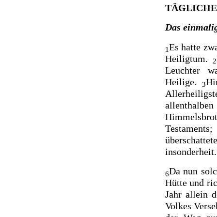
TÄGLICHES
Das einmalig
Es hatte zw
1
Heiligtum.
2
Leuchter w
Heilige.
Hi
3
Allerheiligs
allenthalbe
Himmelsbr
Testaments
überschatte
insonderheit
Da nun solc
6
Hütte und ri
Jahr allein 
Volkes Vers