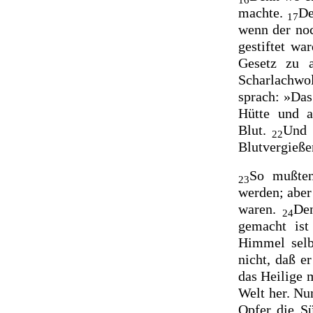
16
machte.
De
17
wenn der noc
gestiftet wa
Gesetz zu 
Scharlachw
sprach:
»Das
Hütte und a
Blut.
Und
22
Blutvergieße
So mußte
23
werden; aber
waren.
Den
24
gemacht ist
Himmel selb
nicht, daß e
das Heilige 
Welt her. Nu
Opfer die S