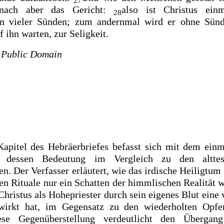
27
arnach aber das Gericht:
also ist Christus
ein
28
 vieler Sünden; zum andernmal wird er ohne Sünd
f ihn warten, zur Seligkeit.
.
Public Domain
apitel des Hebräerbriefes befasst sich mit dem ein
d dessen Bedeutung im Vergleich zu den alttest
n. Der Verfasser erläutert, wie das irdische Heiligtum
en Rituale nur ein Schatten der himmlischen Realität w
 Christus als Hohepriester durch sein eigenes Blut ein
wirkt hat, im Gegensatz zu den wiederholten Opfe
ese Gegenüberstellung verdeutlicht den Übergan