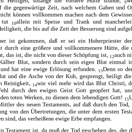
m Heiligen, solange die vordere Hütte stünde,
we
9
uf die gegenwärtige Zeit, nach welchem Gaben und Op
nicht
können vollkommen machen nach dem Gewissen
t tut
allein mit
Speise und Trank und mancherl
10
eiligkeit, die bis auf die Zeit der Besserung sind aufge
aber ist gekommen, daß er sei ein
Hoherpriester d
st durch eine größere und vollkommenere Hütte, die 
, das ist, die nicht von dieser Schöpfung ist,
auch ni
12
Kälber Blut, sondern durch sein eigen Blut
einmal
in
 und hat eine ewige Erlösung erfunden.
Denn so
de
13
lut und
die Asche von der Kuh, gesprengt, heiligt di
en Reinigkeit,
wie viel mehr wird das
Blut Christi, d
14
Fehl durch den ewigen Geist Gott geopfert hat, un
 den toten Werken, zu dienen dem lebendigen Gott!
U
15
Mittler des neuen Testaments, auf daß durch den Tod,
sung von den Übertretungen, die unter dem ersten Tes
fen sind, das verheißene ewige Erbe empfangen.
n Testament ist, da muß der Tod geschehen des, der 