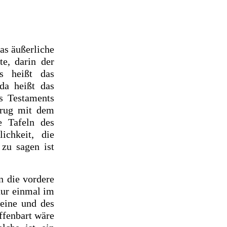
as äußerliche
tte, darin
der
s heißt das
 da heißt
das
s Testaments
Krug mit
dem
e Tafeln des
ichkeit, die
 zu sagen ist
in die vordere
nur
einmal
im
seine und des
offenbart wäre