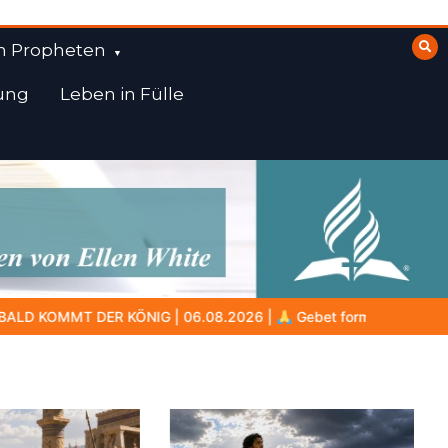
n Propheten
ung
Leben in Fülle
|
Gebet formt den Charakter: Das verborgene Leben mit Gott