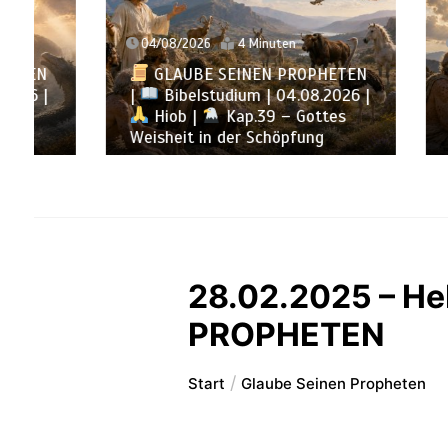
04/08/2026
4 Minuten
03/08/
GLAUBE SEINEN PROPHETEN
GLA
|
Bibelstudium | 04.08.2026 |
|
Bib
Hiob |
Kap.39 – Gottes
Hiob
Weisheit in der Schöpfung
antwor
28.02.2025 – He
PROPHETEN
Start
Glaube Seinen Propheten