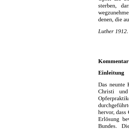
sterben, d
wegzunehmen
denen, die au
Luther 1912
Kommentar
Einleitung
Das neunte K
Christi un
Opferpraktike
durchgeführt
hervor, dass
Erlösung be
Bundes. Di