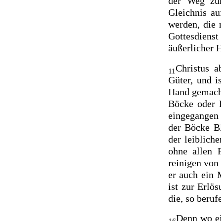
der Weg
zu
Gleichnis a
werden, die 
Gottesdiens
äußerlicher H
Christus 
11
Güter, und i
Hand gemacht
Böcke oder 
eingegangen
der Böcke B
der leiblich
ohne allen 
reinigen von
er auch
ein 
ist zur Erlö
die, so beru
Denn wo ei