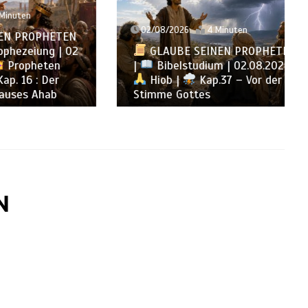
02/08/2026
4 Minuten
PHETEN
ung | 02
GLAUBE SEINEN PROPHETEN
eten
|
Bibelstudium | 02.08.2026 |
 Der
Hiob |
Kap.37 – Vor der
Ahab
Stimme Gottes
N